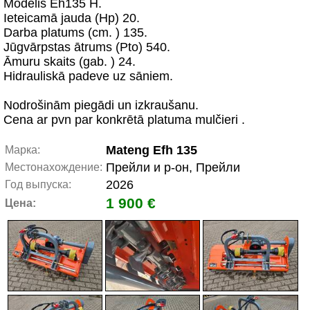
Modelis Eh135 H.
Ieteicamā jauda (Hp) 20.
Darba platums (cm. ) 135.
Jūgvārpstas ātrums (Pto) 540.
Āmuru skaits (gab. ) 24.
Hidrauliskā padeve uz sāniem.
Nodrošinām piegādi un izkraušanu.
Cena ar pvn par konkrētā platuma mulčieri .
Mateng Efh 135
Марка:
Прейли и р-он, Прейли
Местонахождение:
2026
Год выпуска:
1 900 €
Цена: