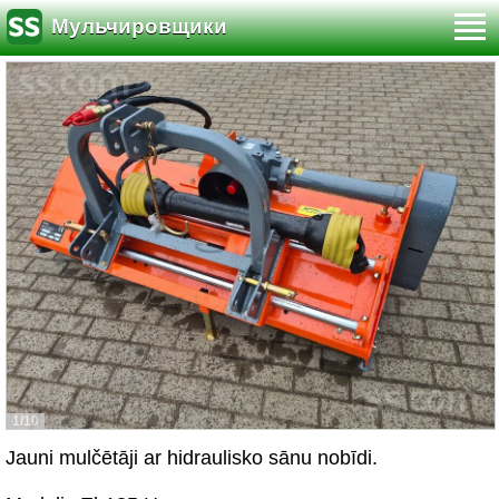
Мульчировщики
1/10
Jauni mulčētāji ar hidraulisko sānu nobīdi.