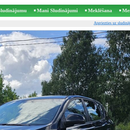
 Sludinājumu
Mani Sludinājumi
Meklēšana
Me
Atgriezties uz sludin