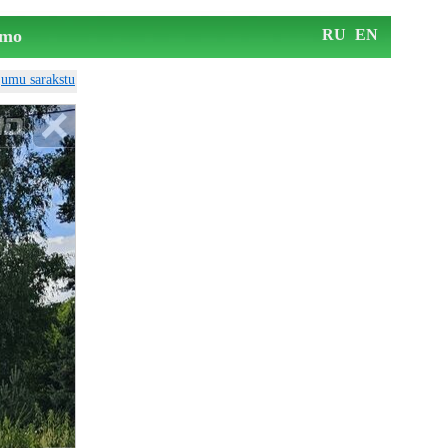
mo
RU
EN
ājumu sarakstu