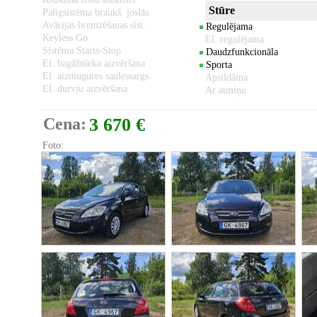
Stūre
Palīgsistēma braukš. joslās
Avārijas bremzēšanas sist.
Regulējama
Keyless Go
El. regulējama
Sistēma Starts-Stop
Daudzfunkcionāla
El. bagāžnieka aizvēršana
Sporta
El. aizmugures saulessargs
Apsildāma
El. durvju aizvēršana
Ar atmiņu
Cena:
3 670 €
Foto: