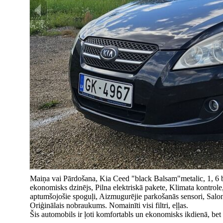
Maiņa vai Pārdošana, Kia Ceed "black Balsam"metalic, 1, 6 ben
ekonomisks dzinējs, Pilna elektriskā pakete, Klimata kontrole
aptumšojošie spoguļi, Aizmugurējie parkošanās sensori, Salona
Oriģinālais nobraukums. Nomainīti visi filtri, eļļas.
Šis automobils ir ļoti komfortabls un ekonomisks ikdienā, bet 