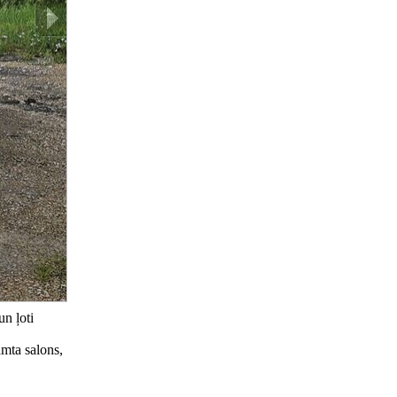
un ļoti
amta salons,