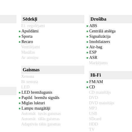
Sēdekļi
Drošība
El. regulējami
ABS
Apsildāmi
Centrālā atslēga
Sporta
Signalizācija
Recaro
Imobilaizers
Ventilējami
Air-bag
Masāžas
ESP
Ar atmiņu
ASR
Marķējums
Gaismas
Hi-Fi
Xenona
Bi xenona
FM/AM
LED
CD
LED bremžugunis
CD mainītājs
Papild. bremžu signāls
DVD
Miglas lukturi
DVD mainītājs
Lampu mazgātāji
MP3
Automāt. tuvās gaismas
USB
Automāt. tālās gaismas
SDcard
Adaptīvās tālās gaismas
HDD
TV