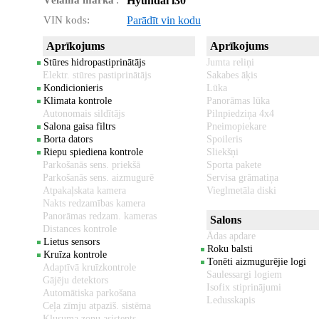
Vēlamā marka
:
Hyundai i30
VIN kods:
Parādīt vin kodu
Aprīkojums
Aprīkojums
Stūres hidropastiprinātājs
Jumta reliņi
Elektr. stūres pastiprinātājs
Sakabes āķis
Kondicionieris
Lūka
Klimata kontrole
Panorāmas lūka
Autonomais sildītājs
Pilnpiedziņa 4x4
Salona gaisa filtrs
Pneimopiekare
Borta dators
Spoileris
Riepu spiediena kontrole
Sliekšņi
Parkošanās sens. priekšā
Sporta pakete
Parkošanās sens. aizmugurē
Servisa grāmatiņa
Atpakaļskata kamera
Vieglmetāla diski
Nakts redzamības kamera
Panorāmas redzam. kameras
Salons
Distances kontrole
Ādas apdare
Lietus sensors
Roku balsti
Kruīza kontrole
Tonēti aizmugurējie logi
Adaptīvā kruīzkontrole
Saulessargi logiem
Gājēju detektors
Isofix stiprinājumi
Automātiska parkošana
Ledusskapis
Ceļa zīmju atpazīš. sistēma
Klusuma zonu asistents