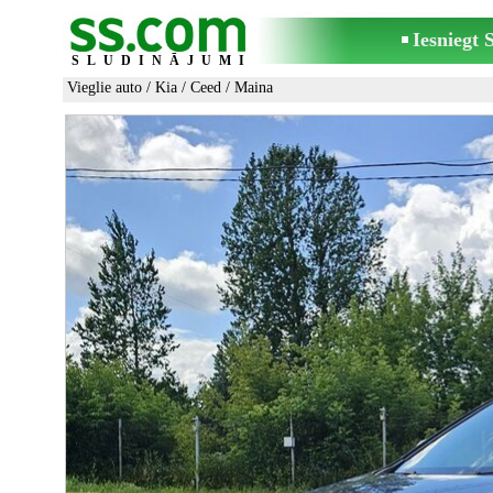
Iesniegt
SLUDINĀJUMI
Vieglie auto
/
Kia
/
Ceed
/ Maina