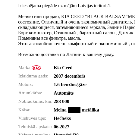
Ir iespējama piegāde uz mājām Latvijas teritorijā.
Меняю или продаю, KIA CEED "BLACK BALSAM"METALIC 
состояние, Отличный и очень экономичный двигатель, 
складывающиеся, затемняющиеся зеркала, Задние Парко
Борт компьютер, Отличный , бархотный салон , Датчик
Поменяны все фильтра, масла.
Этот автомобиль очень комфортный и экономичный , н
Возможно доставка по Латвии к вашему дому.
Marka
Kia Ceed
Izlaiduma gads:
2007 decembris
Motors:
1.6 benzīns/gāze
Ātrumkārba:
Automāts
Nobraukums, km:
288 000
Krāsa:
Melna
metālika
Virsbūves tips:
Hečbeks
Tehniskā apskate:
06.2027