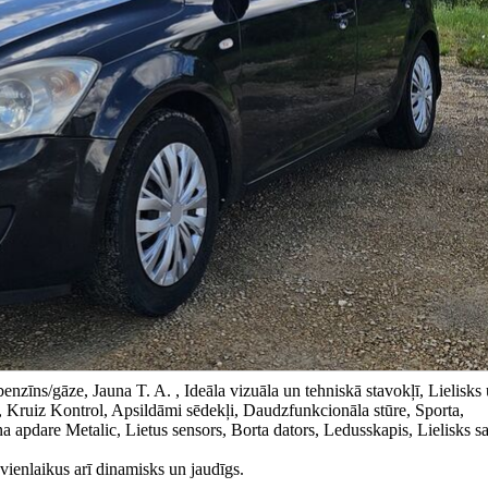
zīns/gāze, Jauna T. A. , Ideāla vizuāla un tehniskā stavokļī, Lielisks 
, Kruiz Kontrol, Apsildāmi sēdekļi, Daudzfunkcionāla stūre, Sporta,
 apdare Metalic, Lietus sensors, Borta dators, Ledusskapis, Lielisks s
vienlaikus arī dinamisks un jaudīgs.