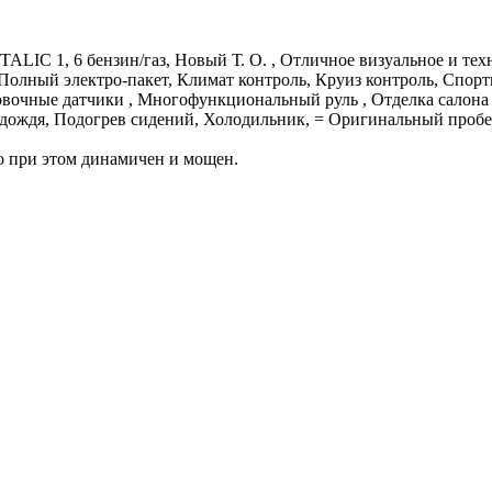
1, 6 бензин/газ, Новый Т. О. , Отличное визуальное и тех
Полный электро-пакет, Климат контроль, Круиз контроль, Спор
вочные датчики , Многофункциональный руль , Отделка салона
 дождя, Подогрев сидений, Холодильник, = Оригинальный пробе
о при этом динамичен и мощен.