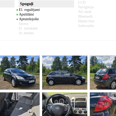
LCD
Spoguļi
Navigācija
El. regulējami
Tel./mob.
Apsildāmi
Bluetooth
Aptumšojošie
Hands-free
Sporta
Subwoofer
El. nolokāmi
Ar atmiņu