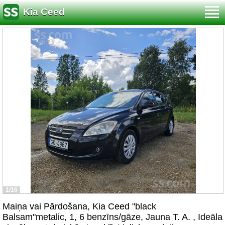
Kia Ceed
1/16
Maiņa vai Pārdošana, Kia Ceed "black
Balsam"metalic, 1, 6 benzīns/gāze, Jauna T. A. , Ideāla