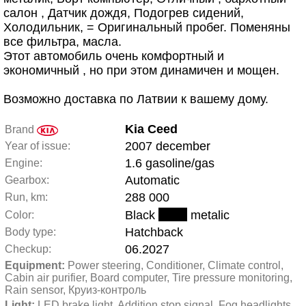
салон , Датчик дождя, Подогрев сидений,
Холодильник, = Оригинальный пробег. Поменяны
все фильтра, масла.
Этот автомобиль очень комфортный и
экономичный , но при этом динамичен и мощен.
Возможно доставка по Латвии к вашему дому.
Kia Ceed
Brand
2007 december
Year of issue:
1.6 gasoline/gas
Engine:
Automatic
Gearbox:
288 000
Run, km:
Black
metalic
Color:
Hatchback
Body type:
06.2027
Checkup:
Equipment:
 Power steering, Conditioner, Climate control, 
Cabin air purifier, Board computer, Tire pressure monitoring, 
Rain sensor, Круиз-контроль
Light:
 LED brake light, Addition stop signal, Fog headlights, 