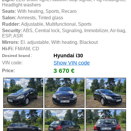
Headlight washers
Seats:
 With heating, Sports, Recaro
Salon:
 Armrests, Tinted glass
Rudder:
 Adjustable, Multifunctional, Sports
Security:
 ABS, Central lock, Signaling, Immobilizer, Air-bag, 
ESP, ASR
Mirrors:
 El. adjustable, With heating, Blackout
Hi-Fi:
 FM/AM, CD
Hyundai i30
:
Desired brand
Show VIN code
VIN code:
3 670 €
Price: