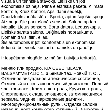
vizuāla un tehniskā stavokļī, Lielisks un ļoti
ekonomisks dzinējs, Pilna elektriskā pakete, Klimata
kontrole, Kruiz Kontrol, Apsildāmi sēdekļi,
Daudzfunkcionāla stūre, Sporta, aptumšojošie spoguļi,
Aizmugurējie parkošanās sensori, Salona apdare
Metalic, Lietus sensors, Borta dators, Ledusskapis,
Lielisks samta salons, Oriģinālais nobraukums.
Nomainīti visi filtri, eļļas.
Šis automobils ir ļoti komfortabls un ekonomisks
ikdienā, bet vienlaikus arī dinamisks un jaudīgs.
Ir iespējama piegāde uz mājām Latvijas teritorijā.
Меняю или продаю, KIA CEED "BLACK
BALSAM"METALIC 1, 6 бензин/газ, Новый Т. О. ,
Отличное визуальное и техническое состояние,
Отличный и очень экономичный двигатель, Полный
электро-пакет, Климат контроль, Круиз контроль,
Спортивные, складывающиеся, затемняющиеся
зеркала, Задние Парковочные датчики ,
Многофункциональный руль , Отделка салона
металик, Борт компьютер, Отличный , бархотный