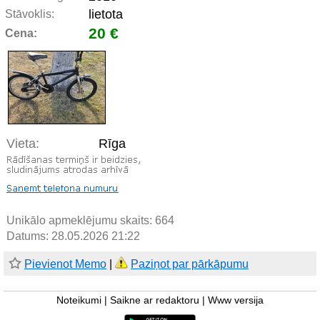
lietota
Stāvoklis:
20 €
Cena:
Vieta:
Rīga
Unikālo apmeklējumu skaits:
664
Datums: 28.05.2026 21:22
Pievienot Memo
|
Paziņot par pārkāpumu
Noteikumi
|
Saikne ar redaktoru
|
Www versija