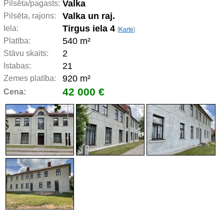
Valka
Pilsēta/pagasts:
Valka un raj.
Pilsēta, rajons:
Tirgus iela 4
Iela:
[
Karte
]
540 m²
Platība:
2
Stāvu skaits:
21
Istabas:
920 m²
Zemes platība:
42 000 €
Cena: