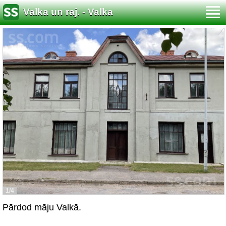
Valka un raj. - Valka
1/4
Pārdod māju Valkā.