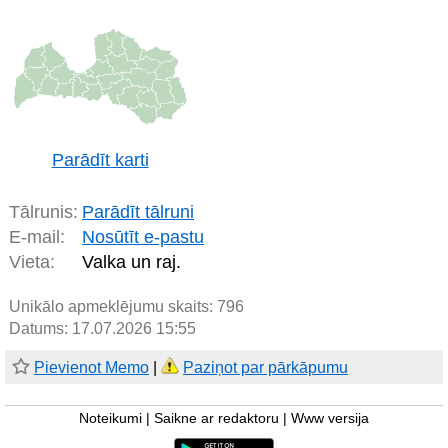
Parādīt karti
Tālrunis:
Parādīt tālruni
E-mail:
Nosūtīt e-pastu
Vieta:
Valka un raj.
Unikālo apmeklējumu skaits:
796
Datums: 17.07.2026 15:55
Pievienot Memo
|
Paziņot par pārkāpumu
Noteikumi
|
Saikne ar redaktoru
|
Www versija