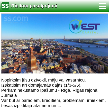
Rieltora pakalpojumi
Nopirksim jūsu dzīvokli, māju vai vasarnīcu.
Izskatīsim arī domājamās daļās (1/3-5/6).
Pērkam nekustamo īpašumu - Rīgā, Rīgas rajonā,
Jūrmalā
Var būt ar parādiem, kredītiem, problēmām, īrniekiem,
tiesas izpildītāja atzīmēm un tt.