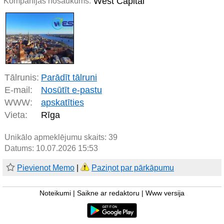
West Capital
Kompānijas nosaukums:
Tālrunis:
Parādīt tālruni
E-mail:
Nosūtīt e-pastu
WWW:
apskatīties
Vieta:
Rīga
Unikālo apmeklējumu skaits:
39
Datums: 10.07.2026 15:53
Pievienot Memo
|
Paziņot par pārkāpumu
Noteikumi
|
Saikne ar redaktoru
|
Www versija