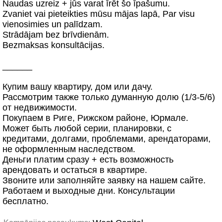
Naudas uzreiz + jūs varat īrēt šo īpašumu.
Zvaniet vai pieteikties mūsu mājas lapā, Par visu
vienosimies un palīdzam.
Strādājam bez brīvdienām.
Bezmaksas konsultācijas.
______
Купим вашу квартиру, дом или дачу.
Рассмотрим также только думанную долю (1/3-5/6)
от недвижимости.
Покупаем в Риге, Рижском районе, Юрмале.
Может быть любой серии, планировки, с
кредитами, долгами, проблемами, арендаторами,
не оформленным наследством.
Деньги платим сразу + есть возможность
арендовать и остаться в квартире.
Звоните или заполняйте заявку на нашем сайте.
Работаем и выходные дни. Консультации
бесплатно.