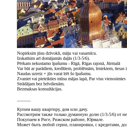
Nopirksim jūsu dzīvokli, māju vai vasarnīcu.
Izskatīsim arī domājamās daļās (1/3-5/6).
Pērkam nekustamo īpašumu - Rīgā, Rīgas rajonā, Jūrmalā
Var būt ar parādiem, kredītiem, problēmām, īrniekiem, tiesas i
Naudas uzreiz + jūs varat īrēt šo īpašumu.
Zvaniet vai pieteikties mūsu mājas lapā, Par visu vienosimies
Strādājam bez brīvdienām.
Bezmaksas konsultācijas.
______
Купим вашу квартиру, дом или дачу.
Рассмотрим также только думанную долю (1/3-5/6) от 
Покупаем в Риге, Рижском районе, Юрмале.
Может быть любой серии, планировки, с кредитами, до