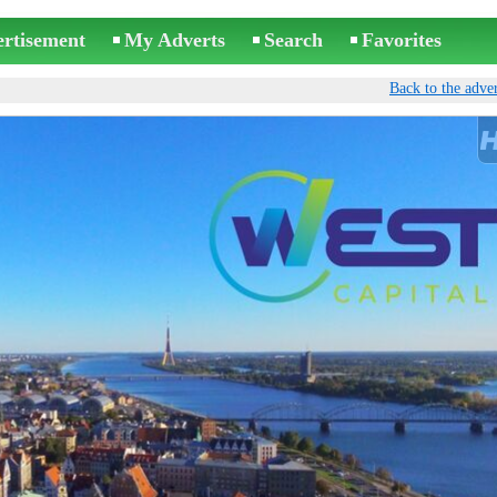
ertisement
My Adverts
Search
Favorites
Back to the adver