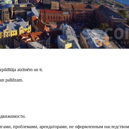
zpildītāja atzīmēm un tt.
 un palīdzam.
недвижимости.
лгами, проблемами, арендаторами, не оформленным наследством