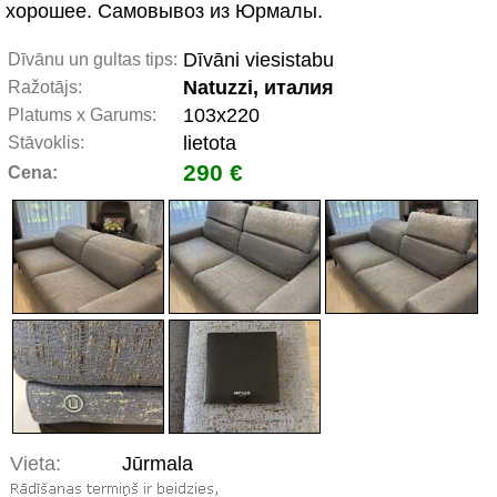
хорошее. Самовывоз из Юрмалы.
Dīvāni viesistabu
Dīvānu un gultas tips:
Natuzzi, италия
Ražotājs:
103x220
Platums x Garums:
lietota
Stāvoklis:
290 €
Cena:
Vieta:
Jūrmala