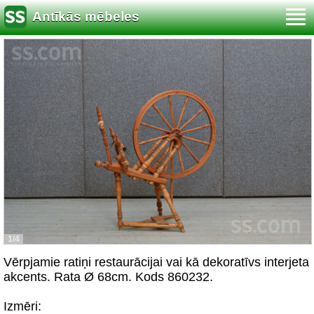
Antīkās mēbeles
1/4
Vērpjamie ratiņi restaurācijai vai kā dekoratīvs interjeta
akcents. Rata Ø 68cm. Kods 860232.
Izmēri: