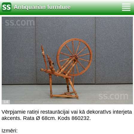
Antiquarian furniture
1/4
Vērpjamie ratiņi restaurācijai vai kā dekoratīvs interjeta
akcents. Rata Ø 68cm. Kods 860232.
Izmēri: