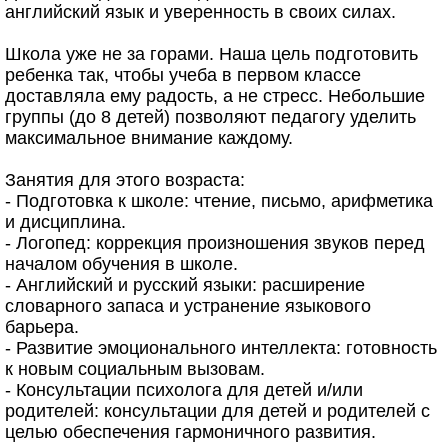
английский язык и уверенность в своих силах.
Школа уже не за горами. Наша цель подготовить
ребенка так, чтобы учеба в первом классе
доставляла ему радость, а не стресс. Небольшие
группы (до 8 детей) позволяют педагогу уделить
максимальное внимание каждому.
Занятия для этого возраста:
- Подготовка к школе: чтение, письмо, арифметика
и дисциплина.
- Логопед: коррекция произношения звуков перед
началом обучения в школе.
- Английский и русский языки: расширение
словарного запаса и устранение языкового
барьера.
- Развитие эмоционального интеллекта: готовность
к новым социальным вызовам.
- Консультации психолога для детей и/или
родителей: консультации для детей и родителей с
целью обеспечения гармоничного развития.