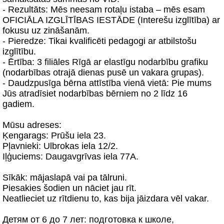
- Rezultāts: Mēs neesam rotaļu istaba – mēs esam
OFICIĀLA IZGLĪTĪBAS IESTĀDE (Interešu izglītība) ar
fokusu uz zināšanām.
- Pieredze: Tikai kvalificēti pedagogi ar atbilstošu
izglītību.
- Ērtība: 3 filiāles Rīgā ar elastīgu nodarbību grafiku
(nodarbības otrajā dienas pusē un vakara grupas).
- Daudzpusīga bērna attīstība vienā vietā: Pie mums
Jūs atradīsiet nodarbības bērniem no 2 līdz 16
gadiem.
Mūsu adreses:
Ķengarags: Prūšu iela 23.
Pļavnieki: Ulbrokas iela 12/2.
Iļģuciems: Daugavgrīvas iela 77A.
Sīkāk: mājaslapā vai pa tālruni.
Piesakies šodien un nāciet jau rīt.
Neatlieciet uz rītdienu to, kas bija jāizdara vēl vakar.
Детям от 6 до 7 лет: подготовка к школе,