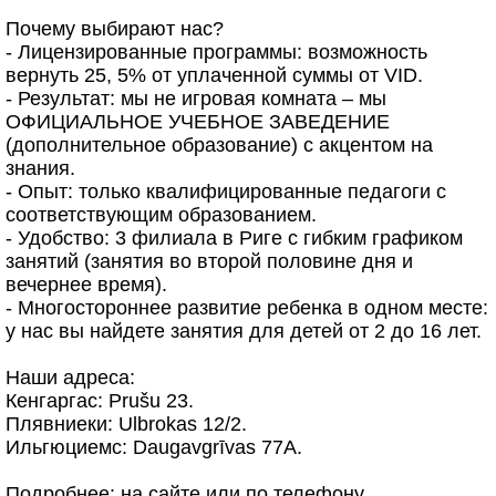
Почему выбирают нас?
- Лицензированные программы: возможность
вернуть 25, 5% от уплаченной суммы от VID.
- Результат: мы не игровая комната – мы
ОФИЦИАЛЬНОЕ УЧЕБНОЕ ЗАВЕДЕНИЕ
(дополнительное образование) с акцентом на
знания.
- Опыт: только квалифицированные педагоги с
соответствующим образованием.
- Удобство: 3 филиала в Риге с гибким графиком
занятий (занятия во второй половине дня и
вечернее время).
- Многостороннее развитие ребенка в одном месте:
у нас вы найдете занятия для детей от 2 до 16 лет.
Наши адреса:
Кенгаргас: Prušu 23.
Плявниеки: Ulbrokas 12/2.
Ильгюциемс: Daugavgrīvas 77A.
Подробнее: на сайте или по телефону.