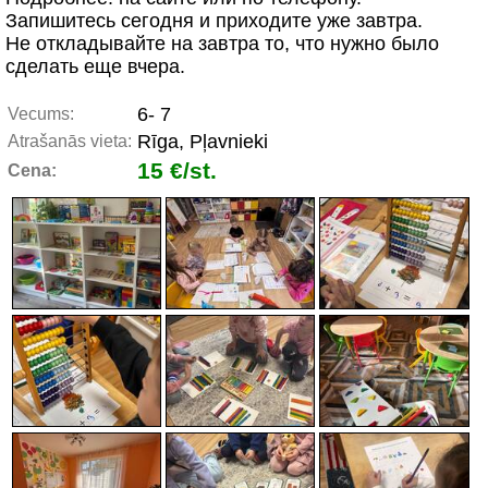
Запишитесь сегодня и приходите уже завтра.
Не откладывайте на завтра то, что нужно было
сделать еще вчера.
6- 7
Vecums:
Rīga, Pļavnieki
Atrašanās vieta:
15 €/st.
Cena: