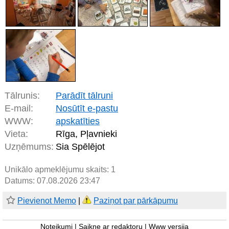
Tālrunis:
Parādīt tālruni
E-mail:
Nosūtīt e-pastu
WWW:
apskatīties
Vieta:
Rīga, Pļavnieki
Uzņēmums:
Sia Spēlējot
Unikālo apmeklējumu skaits:
1
Datums: 07.08.2026 23:47
Pievienot Memo
|
Paziņot par pārkāpumu
Noteikumi
|
Saikne ar redaktoru
|
Www versija