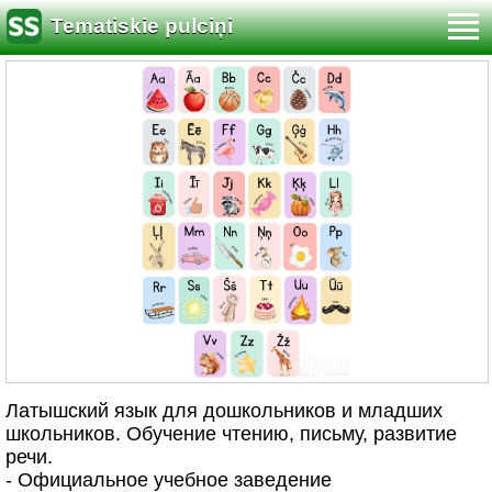
Tematiskie pulciņi
Латышский язык для дошкольников и младших
школьников. Обучение чтению, письму, развитие
речи.
- Официальное учебное заведение