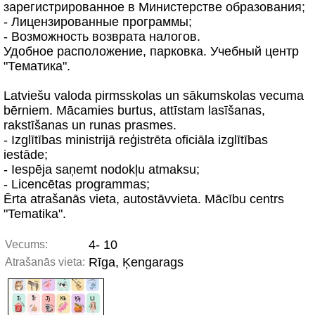
зарегистрированное в Министерстве образования;
- Лицензированные программы;
- Возможность возврата налогов.
Удобное расположение, парковка. Учебный центр
"Тематика".
Latviešu valoda pirmsskolas un sākumskolas vecuma
bērniem. Mācamies burtus, attīstam lasīšanas,
rakstīšanas un runas prasmes.
- Izglītības ministrijā reģistrēta oficiāla izglītības
iestāde;
- Iespēja saņemt nodokļu atmaksu;
- Licencētas programmas;
Ērta atrašanās vieta, autostāvvieta. Mācību centrs
"Tematika".
4- 10
Vecums:
Rīga, Ķengarags
Atrašanās vieta: