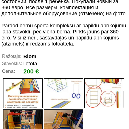
состоянии, после 1 ребенка. Покупали новый за
360 евро. Все размеры, комплектация и
дополнительное оборудование (отмечено) на фото.
Pārdod bērnu sporta kompleksu ar papildu aprīkojumu
labā stāvoklī, pēc viena bērna. Pirkts jauns par 360
eiro. Visi izmēri, sastāvdaļas un papildu aprīkojums
(atzīmēts) ir redzams fotoattēlā.
Biom
Ražotājs:
lietota
Stāvoklis:
200 €
Cena: