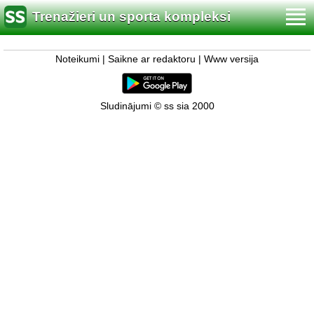
Trenažieri un sporta kompleksi
Noteikumi
|
Saikne ar redaktoru
|
Www versija
Sludinājumi © ss sia 2000