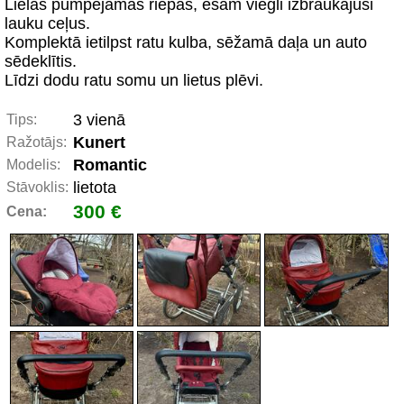
Lielas pumpējamas riepas, esam viegli izbraukājuši
lauku ceļus.
Komplektā ietilpst ratu kulba, sēžamā daļa un auto
sēdeklītis.
Līdzi dodu ratu somu un lietus plēvi.
3 vienā
Tips:
Kunert
Ražotājs:
Romantic
Modelis:
lietota
Stāvoklis:
300 €
Cena: