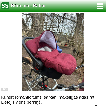
Bērniem - Ratiņi
1/5
Kunert romantic tumši sarkani mākslīgās ādas rati.
Lietojis viens bērniņš.