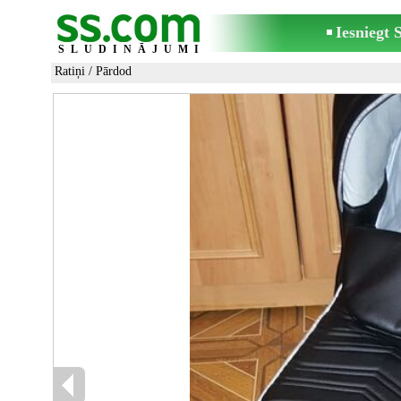
Iesniegt
SLUDINĀJUMI
Ratiņi
/ Pārdod