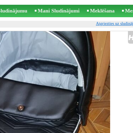
 Sludinājumu
Mani Sludinājumi
Meklēšana
Me
Atgriezties uz sludin