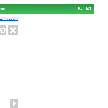
mo
RU
EN
ājumu sarakstu