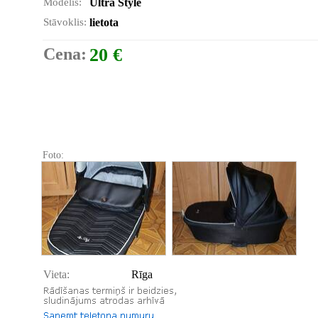
Modelis:
Ultra Style
Stāvoklis:
lietota
Cena:
20 €
Foto:
Vieta:
Rīga