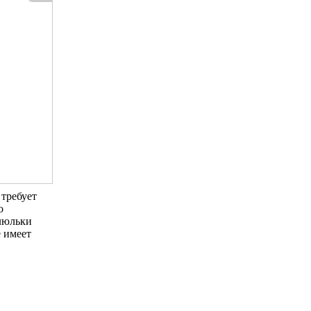
 требует
о
 люльки
е имеет