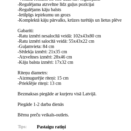
-Regulējama atzveltne līdz guļus pozīcijai
-Regulējams kāju balsts
-Ietilpīgs iepirkumu un grozs
-Komplektā kāju pārvalks, krūzes turētājs un lietus plēve
Gabariti:
-Ratu izmēri nesalocītā veidā: 102х43х80 cm
-Ratu izmēri salocītā veidā: 55x43x22 cm
-Guļamvieta: 84 cm
-Sēdekļa izmēri: 21x35 cm
-Atzveltnes izmēri: 28x46 cm
-Kāju balsta izmēri: 17x32 cm
Riteņu diametrs:
-Aizmugurējie riteņi: 15 cm
-Priekšējie riteņi: 13 cm
Bezmaksas piegāde ar kurjeru visā Latvijā.
Piegāde 1-2 darba dienās
Bērnu preču veikals-outlets.
Tips:
Pastaigu ratiņi