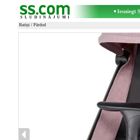
Iesniegt
SLUDINĀJUMI
Ratiņi
/ Pārdod