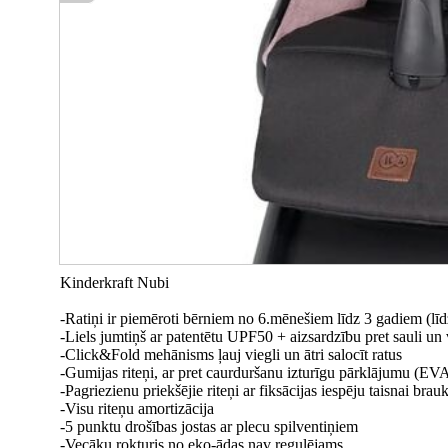
Kinderkraft Nubi
-Ratiņi ir piemēroti bērniem no 6.mēnešiem līdz 3 gadiem (lī
-Liels jumtiņš ar patentētu UPF50 + aizsardzību pret sauli un
-Click&Fold mehānisms ļauj viegli un ātri salocīt ratus
-Gumijas riteņi, ar pret caurduršanu izturīgu pārklājumu (EVA
-Pagriezienu priekšējie riteņi ar fiksācijas iespēju taisnai brau
-Visu riteņu amortizācija
-5 punktu drošības jostas ar plecu spilventiņiem
-Vecāku rokturis no eko-ādas nav regulējams