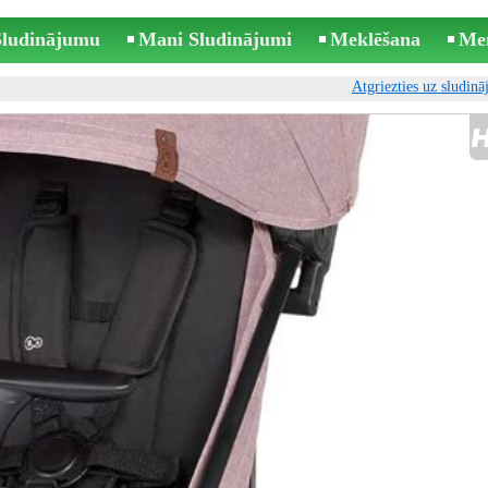
 Sludinājumu
Mani Sludinājumi
Meklēšana
Me
Atgriezties uz sludin