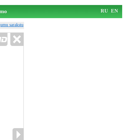
mo
RU
EN
ājumu sarakstu