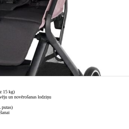
dz 15 kg)
 vēju un novērošanas lodziņu
 putas)
kšanai