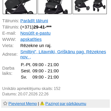
Tālrunis:
Parādīt tālruni
Tālrunis:
(+371)
29-41-***
E-mail:
Nosūtīt e-pastu
WWW:
apskatīties
Vieta:
Rēzekne un raj.
Smiltiņi”, Litavniki, Griškānu pag. Rēzeknes
Adrese:
nov. ,
P.-Pt.
09:00 - 21:00
Darba
Sest.
09:00 - 21:00
laiks:
Sv.
09:00 - 21:00
Unikālo apmeklējumu skaits:
152
Datums: 20.07.2026 22:26
Pievienot Memo
|
Paziņot par pārkāpumu