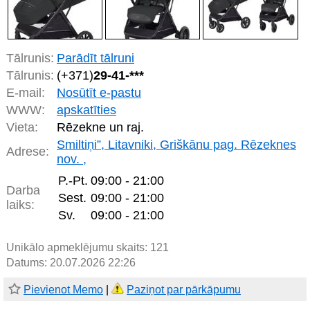
Tālrunis:
Parādīt tālruni
Tālrunis:
(+371)
29-41-***
E-mail:
Nosūtīt e-pastu
WWW:
apskatīties
Vieta:
Rēzekne un raj.
Smiltiņi”, Litavniki, Griškānu pag. Rēzeknes
Adrese:
nov. ,
P.-Pt.
09:00 - 21:00
Darba
Sest.
09:00 - 21:00
laiks:
Sv.
09:00 - 21:00
Unikālo apmeklējumu skaits:
121
Datums: 20.07.2026 22:26
Pievienot Memo
|
Paziņot par pārkāpumu