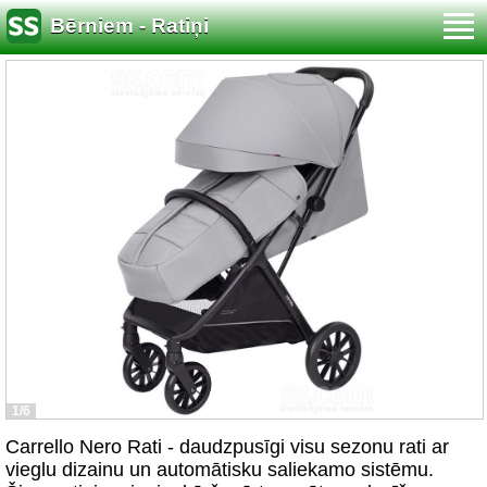
Bērniem - Ratiņi
1/6
Carrello Nero Rati - daudzpusīgi visu sezonu rati ar
vieglu dizainu un automātisku saliekamo sistēmu.