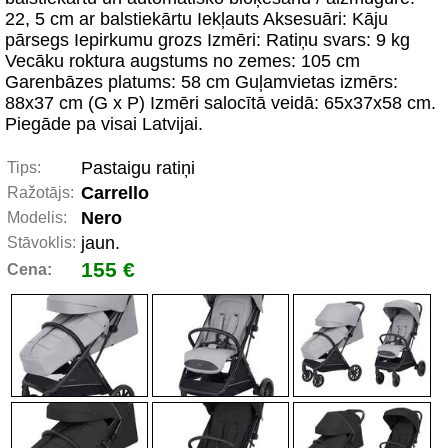
22, 5 cm ar balstiekārtu Iekļauts Aksesuāri: Kāju
pārsegs Iepirkumu grozs Izmēri: Ratiņu svars: 9 kg
Vecāku roktura augstums no zemes: 105 cm
Garenbāzes platums: 58 cm Guļamvietas izmērs:
88x37 cm (G x P) Izmēri salocītā veidā: 65x37x58 cm.
Piegāde pa visai Latvijai.
Pastaigu ratiņi
Tips:
Carrello
Ražotājs:
Nero
Modelis:
jaun.
Stāvoklis:
155 €
Cena: