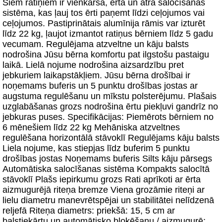
Šiem ratiņiem ir vienkārša, ērta un ātra salocīšanas
sistēma, kas ļauj tos ērti paņemt līdzi ceļojumos vai
ceļojumos. Pastiprinātais alumīnija rāmis var izturēt
līdz 22 kg, ļaujot izmantot ratiņus bērniem līdz 5 gadu
vecumam. Regulējama atzveltne un kāju balsts
nodrošina Jūsu bērna komfortu pat ilgstošu pastaigu
laikā. Lielā nojume nodrošina aizsardzību pret
jebkuriem laikapstākļiem. Jūsu bērna drošībai ir
noņemams buferis un 5 punktu drošības jostas ar
augstuma regulēšanu un mīkstu polsterējumu. Plašais
uzglabāšanas grozs nodrošina ērtu piekļuvi gandrīz no
jebkuras puses. Specifikācijas: Piemērots bērniem no
6 mēnešiem līdz 22 kg Mehāniska atzveltnes
regulēšana horizontālā stāvoklī Regulējams kāju balsts
Liela nojume, kas stiepjas līdz buferim 5 punktu
drošības jostas Noņemams buferis Silts kāju pārsegs
Automātiska salocīšanas sistēma Kompakts salocītā
stāvoklī Plašs iepirkumu grozs Rati aprīkoti ar ērta
aizmugurējā riteņa bremze Viena grozāmie riteņi ar
lielu diametru manevrētspējai un stabilitātei nelīdzenā
reljefā Riteņa diametrs: priekšā: 15, 5 cm ar
balstiekārtu un automātisko bloķēšanu / aizmugurē: