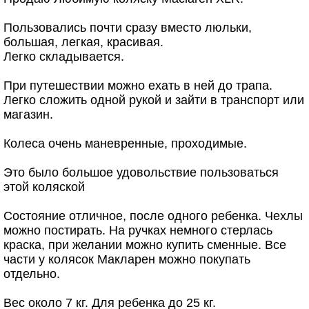
Пользовались почти сразу вместо люльки,
большая, легкая, красивая.
Легко складывается.
При путешествии можно ехать в ней до трапа.
Легко сложить одной рукой и зайти в транспорт или
магазин.
Колеса очень маневренные, проходимые.
Это было большое удовольствие пользоваться
этой коляской
Состояние отличное, после одного ребенка. Чехлы
можно постирать. На ручках немного стерлась
краска, при желании можно купить сменные. Все
части у колясок Макларен можно покупать
отдельно.
Вес около 7 кг. Для ребенка до 25 кг.