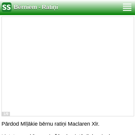
Bērniem - Ratiņi
1/9
Pārdod Mīļākie bērnu ratiņi Maclaren Xlr.