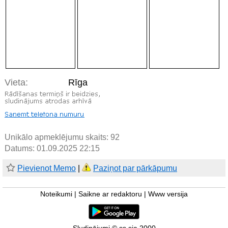
Vieta:
Rīga
Unikālo apmeklējumu skaits:
92
Datums: 01.09.2025 22:15
Pievienot Memo
|
Paziņot par pārkāpumu
Noteikumi
|
Saikne ar redaktoru
|
Www versija