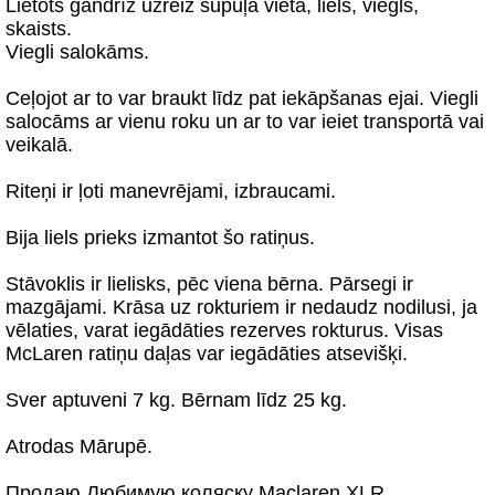
Lietots gandrīz uzreiz šūpuļa vietā, liels, viegls,
skaists.
Viegli salokāms.
Ceļojot ar to var braukt līdz pat iekāpšanas ejai. Viegli
salocāms ar vienu roku un ar to var ieiet transportā vai
veikalā.
Riteņi ir ļoti manevrējami, izbraucami.
Bija liels prieks izmantot šo ratiņus.
Stāvoklis ir lielisks, pēc viena bērna. Pārsegi ir
mazgājami. Krāsa uz rokturiem ir nedaudz nodilusi, ja
vēlaties, varat iegādāties rezerves rokturus. Visas
McLaren ratiņu daļas var iegādāties atsevišķi.
Sver aptuveni 7 kg. Bērnam līdz 25 kg.
Atrodas Mārupē.
Продаю Любимую коляску Maclaren XLR.