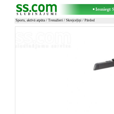
Iesniegt
SLUDINĀJUMI
Sports, aktīvā atpūta
/
Trenažieri
/
Skrejceļiņi
/ Pārdod