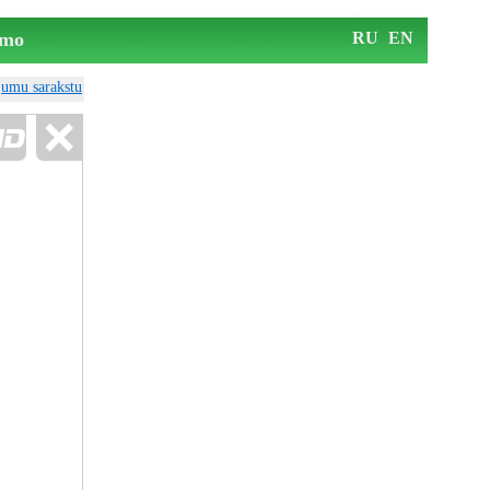
mo
RU
EN
ājumu sarakstu