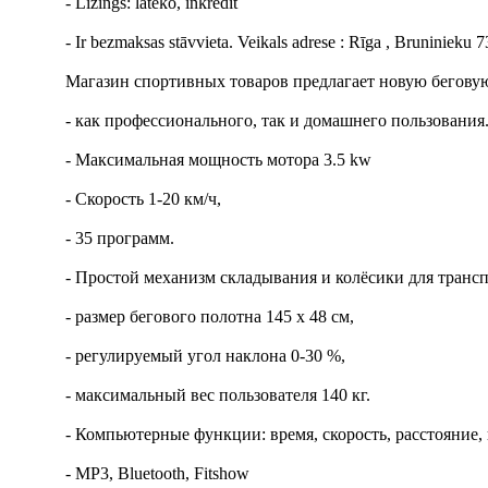
- Līzings: lateko, inkredit
- Ir bezmaksas stāvvieta. Veikals adrese : Rīga , Bruninieku 7
Магазин спортивных товаров предлагает новую беговую 
- как профессионального, так и домашнего пользования
- Максимальная мощность мотора 3.5 kw
- Скорость 1-20 км/ч,
- 35 программ.
- Простой механизм складывания и колёсики для транс
- размер бегового полотна 145 x 48 см,
- регулируемый угол наклона 0-30 %,
- максимальный вес пользователя 140 кг.
- Компьютерные функции: время, скорость, расстояние,
- MP3, Bluetooth, Fitshow