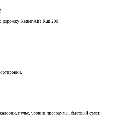
3
дорожку Kettler Alfa Run 200
.
портировки,
 калории, пульс, уровни программы, быстрый старт.