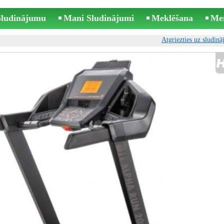
 Sludinājumu
Mani Sludinājumi
Meklēšana
Me
Atgriezties uz sludin