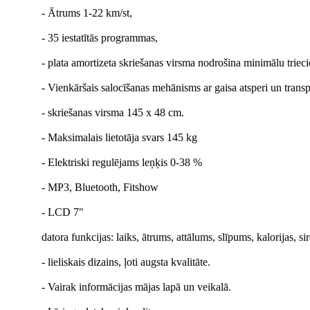
- Ātrums 1-22 km/st,
- 35 iestatītās programmas,
- plata amortizeta skriešanas virsma nodrošina minimālu triec
- Vienkāršais salocīšanas mehānisms ar gaisa atsperi un transpo
- skriešanas virsma 145 x 48 cm.
- Maksimalais lietotāja svars 145 kg
- Elektriski regulējams leņķis 0-38 %
- MP3, Bluetooth, Fitshow
- LCD 7"
datora funkcijas: laiks, ātrums, attālums, slīpums, kalorijas, s
- lieliskais dizains, ļoti augsta kvalitāte.
- Vairak informācijas mājas lapā un veikalā.