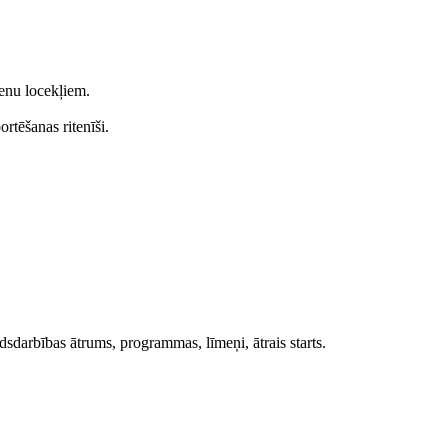
ienu locekļiem.
rtēšanas ritenīši.
irdsdarbības ātrums, programmas, līmeņi, ātrais starts.