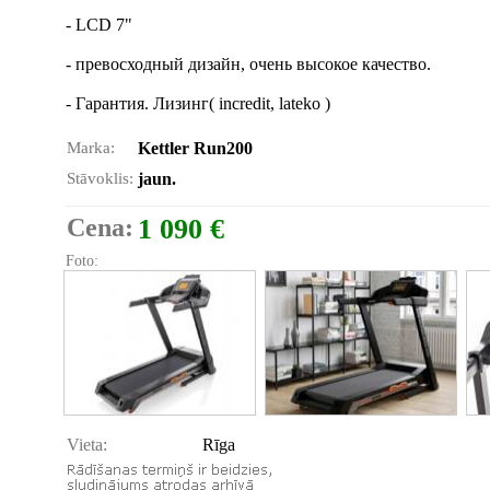
- LCD 7"
- превосходный дизайн, очень высокое качество.
- Гарантия. Лизинг( incredit, lateko )
Marka:
Kettler Run200
Stāvoklis:
jaun.
Cena:
1 090 €
Foto:
Vieta:
Rīga