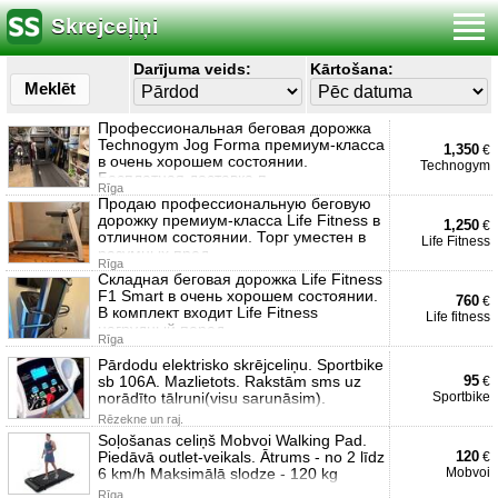
Skrejceļiņi
Darījuma veids:
Kārtošana:
Meklēt
Профессиональная беговая дорожка
Technogym Jog Forma премиум-класса
1,350
€
в очень хорошем состоянии.
Technogym
Бесплатная доставка п
Rīga
Продаю профессиональную беговую
дорожку премиум-класса Life Fitness в
1,250
€
отличном состоянии. Торг уместен в
Life Fitness
разумных пред
Rīga
Складная беговая дорожка Life Fitness
F1 Smart в очень хорошем состоянии.
760
€
В комплект входит Life Fitness
Life fitness
нагрудный перед
Rīga
Pārdodu elektrisko skrējceliņu. Sportbike
sb 106A. Mazlietots. Rakstām sms uz
95
€
norādīto tālruni(visu sarunāsim).
Sportbike
Rēzekne un raj.
Soļošanas celiņš Mobvoi Walking Pad.
Piedāvā outlet-veikals. Ātrums - no 2 līdz
120
€
6 km/h Maksimālā slodze - 120 kg
Mobvoi
Rīga