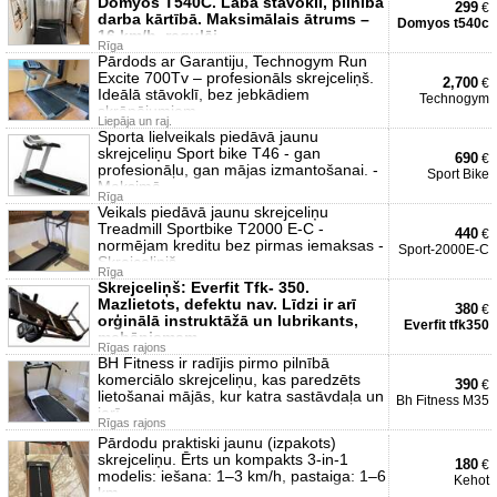
Domyos T540C. Labā stāvoklī, pilnībā
299
€
darba kārtībā. Maksimālais ātrums –
Domyos t540c
16 km/h, regulēj
Rīga
Pārdods ar Garantiju, Technogym Run
Excite 700Tv – profesionāls skrejceliņš.
2,700
€
Ideālā stāvoklī, bez jebkādiem
Technogym
skrāpējumiem
Liepāja un raj.
Sporta lielveikals piedāvā jaunu
skrejceliņu Sport bike T46 - gan
690
€
profesionāļu, gan mājas izmantošanai. -
Sport Bike
Maksimā
Rīga
Veikals piedāvā jaunu skrejceliņu
Treadmill Sportbike T2000 E-C -
440
€
normējam kreditu bez pirmas iemaksas -
Sport-2000E-C
Skrejceļiņiš
Rīga
Skrejceliņš: Everfit Tfk- 350.
Mazlietots, defektu nav. Līdzi ir arī
380
€
orģinālā instruktāžā un lubrikants,
Everfit tfk350
mehānismam.
Rīgas rajons
BH Fitness ir radījis pirmo pilnībā
komerciālo skrejceliņu, kas paredzēts
390
€
lietošanai mājās, kur katra sastāvdaļa un
Bh Fitness M35
ierī
Rīgas rajons
Pārdodu praktiski jaunu (izpakots)
skrejceliņu. Ērts un kompakts 3-in-1
180
€
modelis: iešana: 1–3 km/h, pastaiga: 1–6
Kehot
km