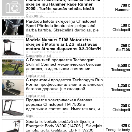
skrejceliņu Hammer Race Runner
700
€
2000I. Turēts sausās telpās. Ideāli
Hammer
piemērots māja
Ogre un raj.
Pārdodu lietotu skrejceliņu Christopeit
Sport Pārdodu lietotu skrejceliņu labā
100
€
darba kārtībā. Skrejceliņš darbojas, pie
Christopeit
Rīga
Modela Numurs T108 Motorizēts
skrejceļš Motors ar 1 ZS līdzstrāvas
268
€
motoru ātruma diapazons 0.8-10km/H
Sb-T108
3 LĪMEŅU ROKASG
Daugavpils un raj.
С Гарантией продается Technogym
Skillmill Connect механическая беговая
6,500
€
дорожка, в идеальном состоянии.
Technogym
Высококлассная бе
Liepāja un raj.
С гарантией продается Technogym Run
Forma профессиональная итальянская
1,250
€
беговая дорожка (не складной
Technogym
вариант), мало польз
Liepāja un raj.
Продаётся электрическая беговая
дорожка Christopeit TM 750S в
250
€
идеальном состоянии. Имеется чек, и
Christopeit
еще год гарантии. Данн
Rīga
Sporta lielveikals piedāvā skrējceliņu
Energetic Body W200 (14706.). Slavējais
429
€
zīmols, izcila kvalitāte. EB FIT W200
Energetic body