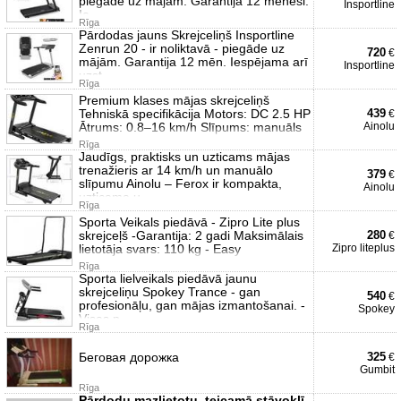
piegāde uz mājām. Garantija 12 mēneši.
Insportline
Ie
Rīga
Pārdodas jauns Skrejceliņš Insportline
Zenrun 20 - ir noliktavā - piegāde uz
720
€
mājām. Garantija 12 mēn. Iespējama arī
Insportline
uzst
Rīga
Premium klases mājas skrejceliņš
Tehniskā specifikācija Motors: DC 2.5 HP
439
€
Ātrums: 0.8–16 km/h Slīpums: manuāls
Ainolu
Rīga
Jaudīgs, praktisks un uzticams mājas
trenažieris ar 14 km/h un manuālo
379
€
slīpumu Ainolu – Ferox ir kompakta,
Ainolu
uzticama u
Rīga
Sporta Veikals piedāvā - Zipro Lite plus
skrejceļš -Garantija: 2 gadi Maksimālais
280
€
lietotāja svars: 110 kg - Easy
Zipro liteplus
Rīga
Sporta lielveikals piedāvā jaunu
skrejceliņu Spokey Trance - gan
540
€
profesionāļu, gan mājas izmantošanai. -
Spokey
Visas p
Rīga
Беговая дорожка
325
€
Gumbit
Rīga
Pārdodu mazlietotu, teicamā stāvoklī