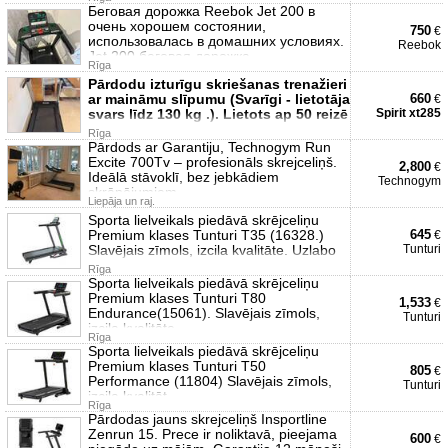
Беговая дорожка Reebok Jet 200 в
очень хорошем состоянии,
750
€
использовалась в домашних условиях.
Reebok
Jet 200 беговая дорожка
Rīga
Pārdodu izturīgu skriešanas trenažieri
ar maināmu slīpumu (Svarīgi - lietotāja
660
€
svars līdz 130 kg .). Lietots ap 50 reizē
Spirit xt285
Rīga
Pārdods ar Garantiju, Technogym Run
Excite 700Tv – profesionāls skrejceliņš.
2,800
€
Ideālā stāvoklī, bez jebkādiem
Technogym
skrāpējumiem
Liepāja un raj.
Sporta lielveikals piedāvā skrējceliņu
Premium klases Tunturi T35 (16328.)
645
€
Slavējais zīmols, izcila kvalitāte. Uzlabo
Tunturi
Rīga
Sporta lielveikals piedāvā skrējceliņu
Premium klases Tunturi T80
1,533
€
Endurance(15061). Slavējais zīmols,
Tunturi
izcila kvalitāte
Rīga
Sporta lielveikals piedāvā skrējceliņu
Premium klases Tunturi T50
805
€
Performance (11804) Slavējais zīmols,
Tunturi
izcila kvalitāt
Rīga
Pārdodas jauns skrejceliņš Insportline
Zenrun 15. Prece ir noliktavā, pieejama
600
€