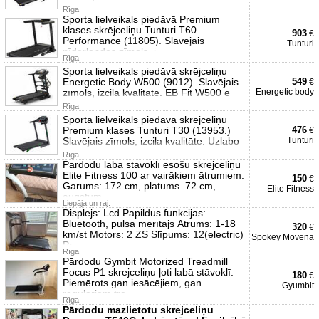
Rīga
Sporta lielveikals piedāvā Premium
klases skrējceliņu Tunturi T60
903
€
Performance (11805). Slavējais
Tunturi
nīderlandes zīmols, i
Rīga
Sporta lielveikals piedāvā skrējceliņu
Energetic Body W500 (9012). Slavējais
549
€
zīmols, izcila kvalitāte. EB Fit W500 e
Energetic body
Rīga
Sporta lielveikals piedāvā skrējceliņu
Premium klases Tunturi T30 (13953.)
476
€
Slavējais zīmols, izcila kvalitāte. Uzlabo
Tunturi
Rīga
Pārdodu labā stāvoklī esošu skrejceliņu
Elite Fitness 100 ar vairākiem ātrumiem.
150
€
Garums: 172 cm, platums. 72 cm,
Elite Fitness
augstum
Liepāja un raj.
Displejs: Lcd Papildus funkcijas:
Bluetooth, pulsa mērītājs Ātrums: 1-18
320
€
km/st Motors: 2 ZS Slīpums: 12(electric)
Spokey Movena
Pr
Rīga
Pārdodu Gymbit Motorized Treadmill
Focus P1 skrejceliņu ļoti labā stāvoklī.
180
€
Piemērots gan iesācējiem, gan
Gyumbit
regulāriem tre
Rīga
Pārdodu mazlietotu skrejceliņu