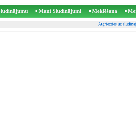
 Sludinājumu
Mani Sludinājumi
Meklēšana
Me
Atgriezties uz sludin