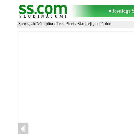
Iesniegt
SLUDINĀJUMI
Sports, aktīvā atpūta
/
Trenažieri
/
Skrejceļiņi
/ Pārdod