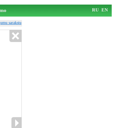
mo
RU
EN
ājumu sarakstu