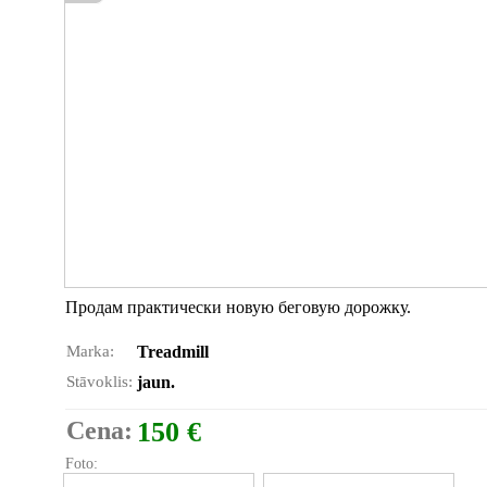
Продам практически новую беговую дорожку.
Marka:
Treadmill
Stāvoklis:
jaun.
Cena:
150 €
Foto: