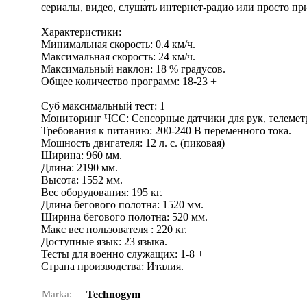
сериалы, видео, слушать интернет-радио или просто пр
Характеристики:
Минимальная скорость: 0.4 км/ч.
Максимальная скорость: 24 км/ч.
Максимальный наклон: 18 % градусов.
Общее количество программ: 18-23 +
Суб максимальный тест: 1 +
Мониторинг ЧСС: Сенсорные датчики для рук, телем
Требования к питанию: 200-240 В переменного тока.
Мощность двигателя: 12 л. с. (пиковая)
Ширина: 960 мм.
Длина: 2190 мм.
Высота: 1552 мм.
Вес оборудования: 195 кг.
Длина бегового полотна: 1520 мм.
Ширина бегового полотна: 520 мм.
Макс вес пользователя : 220 кг.
Доступные язык: 23 языка.
Тесты для военно служащих: 1-8 +
Страна производства: Италия.
Marka:
Technogym