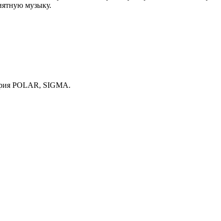
иятную музыку.
етрия POLAR, SIGMA.