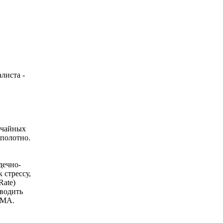
листа -
учайных
 полотно.
дечно-
 стрессу,
Rate)
оводить
GMA.