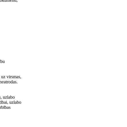
 dokumenti,
ību
e uz virsmas,
 neatrodas.
u, uzlabo
tībai, uzlabo
arbības