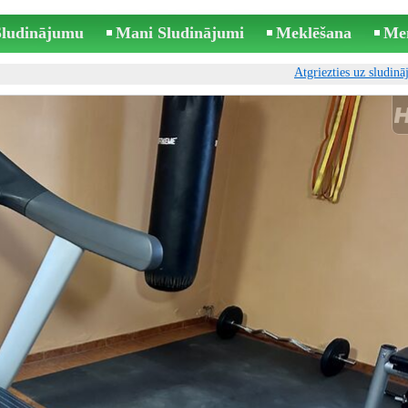
 Sludinājumu
Mani Sludinājumi
Meklēšana
Me
Atgriezties uz sludin