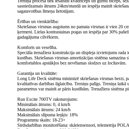
Treniņa procesā tiek iesaistīti kvadriceps un gurnu biceps, 
sasniedzamais ātrums 24km/stundā un iespēja mainīt skriešanas
sagatavotības līmeņa lietotājam.
Ērtības un vienkāršība:
Skriešanas virsmas augstums no pamata virsmas ir vien 20 cm, ka
ķermeni. Lielas kontrastainas pogas un iespēja par 30% palieli
gadagājuma cilvēkiem.
Komforts un veselība.
Speciāla trenažiera konstrukcija un displeja izvietojums rada i
kustības. Skriešanas virsmas amortizācijas sistēma samazina slo
komfortablos apstākļos bez nevēlamas slodzes uz locītavām.
Garantija un kvalitāte:
Long Life Deck sistēma minimizē skriešanas virsmas berzi, pas
kvalitatīvas darbības ilglaicību. Treniņu palīgs. Treniņa laikā 
parametrus var mainīt ar pāris kustībām. Trenažiera sistēma pi
Run Excite 700TV raksturojums:
Minimālais ātrums: 0, 4 km/h
Maksimālais ātrums: 24 km/h
Maksimālais slīpuma leņķis: 18%
Programmu skaits: 18-23+
Sirdsdarbības monitorēšana: skāriensensori, telemetrija P