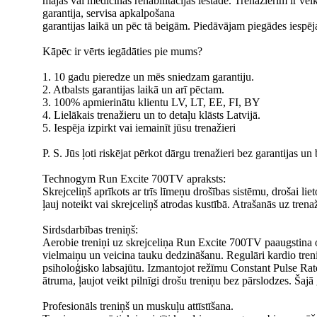
mājās vai medicīnas rehabilitācijas iestādē. Trenažierim ir vei
garantija, servisa apkalpošana
garantijas laikā un pēc tā beigām. Piedāvājam piegādes iespējas
Kāpēc ir vērts iegādāties pie mums?
1. 10 gadu pieredze un mēs sniedzam garantiju.
2. Atbalsts garantijas laikā un arī pēctam.
3. 100% apmierinātu klientu LV, LT, EE, FI, BY
4. Lielākais trenažieru un to detaļu klāsts Latvijā.
5. Iespēja izpirkt vai iemainīt jūsu trenažieri
P. S. Jūs ļoti riskējat pērkot dārgu trenažieri bez garantijas un
Technogym Run Excite 700TV apraksts:
Skrejceliņš aprīkots ar trīs līmeņu drošības sistēmu, drošai l
ļauj noteikt vai skrejceliņš atrodas kustībā. Atrašanās uz trenaž
Sirdsdarbības treniņš:
Aerobie treniņi uz skrejceliņa Run Excite 700TV paaugstina or
vielmaiņu un veicina tauku dedzināšanu. Regulāri kardio treniņ
psiholoģisko labsajūtu. Izmantojot režīmu Constant Pulse Rate t
ātruma, ļaujot veikt pilnīgi drošu treniņu bez pārslodzes. 
Profesionāls treniņš un muskuļu attīstīšana.