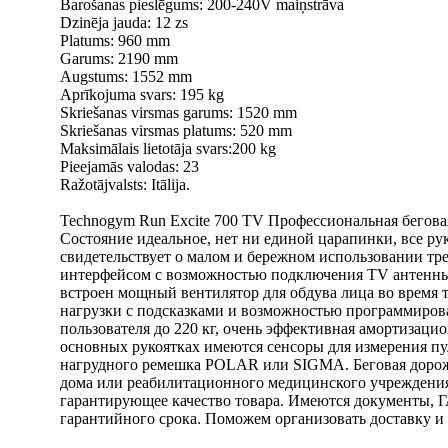
Barošanas pieslēgums: 200-240V maiņstrāva
Dzinēja jauda: 12 zs
Platums: 960 mm
Garums: 2190 mm
Augstums: 1552 mm
Aprīkojuma svars: 195 kg
Skriešanas virsmas garums: 1520 mm
Skriešanas virsmas platums: 520 mm
Maksimālais lietotāja svars:200 kg
Pieejamās valodas: 23
Ražotājvalsts: Itālija.
Technogym Run Excite 700 TV Профессиональная беговая
Состояние идеальное, нет ни единой царапинки, все ру
свидетельствует о малом и бережном использовании тр
интерфейсом с возможностью подключения TV антенны
встроен мощный вентилятор для обдува лица во время
нагрузки с подсказками и возможностью программировани
пользователя до 220 кг, очень эффективная амортизацио
основных рукоятках имеются сенсоры для измерения пу
нагрудного ремешка POLAR или SIGMA. Беговая дорожка
дома или реабилитационного медицинского учреждени
гарантирующее качество товара. Имеются документы, 
гарантийного срока. Поможем организовать доставку и 