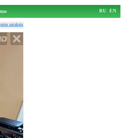
mo
RU
EN
ājumu sarakstu