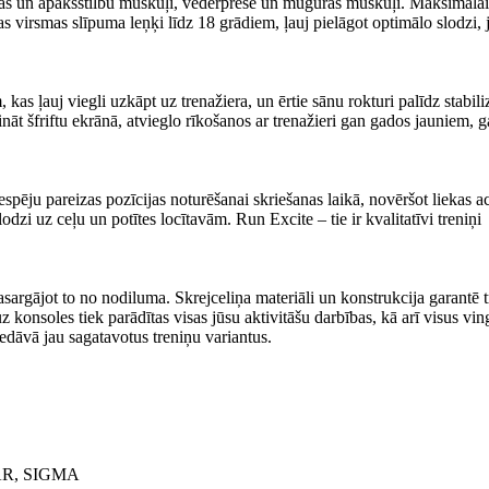
sēžas un apakšstilbu muskuļi, vēderprese un muguras muskuļi. Maksimālai
 virsmas slīpuma leņķi līdz 18 grādiem, ļauj pielāgot optimālo slodzi, 
s ļauj viegli uzkāpt uz trenažiera, un ērtie sānu rokturi palīdz stabiliz
nāt šfriftu ekrānā, atvieglo rīkošanos ar trenažieri gan gados jauniem, 
espēju pareizas pozīcijas noturēšanai skriešanas laikā, novēršot liekas 
dzi uz ceļu un potītes locītavām. Run Excite – tie ir kvalitatīvi treniņi
argājot to no nodiluma. Skrejceliņa materiāli un konstrukcija garantē t
uz konsoles tiek parādītas visas jūsu aktivitāšu darbības, kā arī visus vi
edāvā jau sagatavotus treniņu variantus.
OLAR, SIGMA