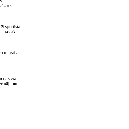
s
jebkura
ēt sportista
gan vecāka
acu un galvas
renažiera
ngrinājumu