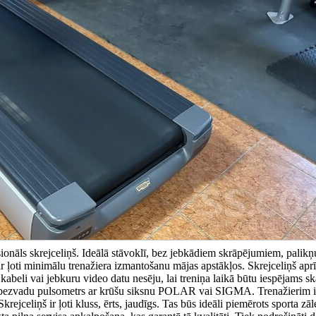
nāls skrejceliņš. Ideālā stāvoklī, bez jebkādiem skrāpējumiem, palikņ
r ļoti minimālu trenažiera izmantošanu mājas apstākļos. Skrejceliņš aprī
kabeli vai jebkuru video datu nesēju, lai treniņa laikā būtu iespējams sk
dus bezvadu pulsometrs ar krūšu siksnu POLAR vai SIGMA. Trenažierim i
jceliņš ir ļoti kluss, ērts, jaudīgs. Tas būs ideāli piemērots sporta zāle