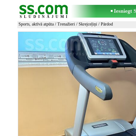
Iesniegt
SLUDINĀJUMI
Sports, aktīvā atpūta
/
Trenažieri
/
Skrejceļiņi
/ Pārdod