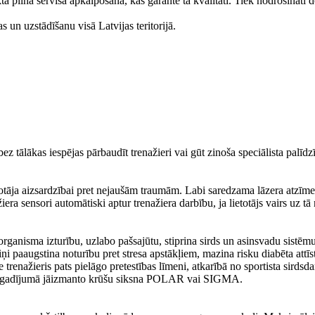
kta pilna servisa apkalpošana, kas garantē tā kvalitāti. Tiek nodrošināti
 un uzstādīšanu visā Latvijas teritorijā.
 bez tālākas iespējas pārbaudīt trenažieri vai gūt zinoša speciālista palīdz
ietotāja aizsardzībai pret nejaušām traumām. Labi saredzama lāzera atzīm
iera sensori automātiski aptur trenažiera darbību, ja lietotājs vairs uz tā
ganisma izturību, uzlabo pašsajūtu, stiprina sirds un asinsvadu sistēm
i paaugstina noturību pret stresa apstākļiem, mazina risku diabēta attīs
renažieris pats pielāgo pretestības līmeni, atkarībā no sportista sirdsd
Šajā gadījumā jāizmanto krūšu siksna POLAR vai SIGMA.