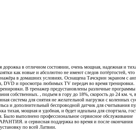
 дорожка в отличном состоянии, очень мощная, надежная и тиха
коятки как новые и абсолютно не имеют следов потёртостей, что
енажёра в домашних условиях. Оснащена Тачскрин экраном с а
, DVD и просмотра любимых TV передач во время тренировки. 
 тренировки. В тренажер предустановлены различные программы
я собственных. , подъем в гору до 18%, скорость до 24 км. ч, 
нная система для снятия не желательной нагрузки с коленных су
льса и дополнительный беспроводной датчик для считывания пу
 тихая, мощная и удобная, и будет идеальна для спортзала, го
я. Было выполнено профессиональное сервисное обслуживание
ГАРАНТИЯ. и сервисная поддержка во время и после окончания
установку по всей Латвии.