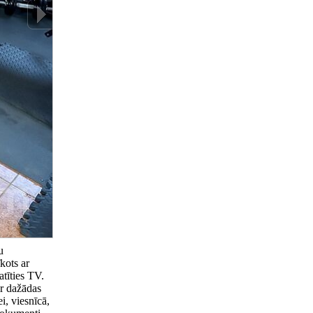
u
kots ar
atīties TV.
r dažādas
i, viesnīcā,