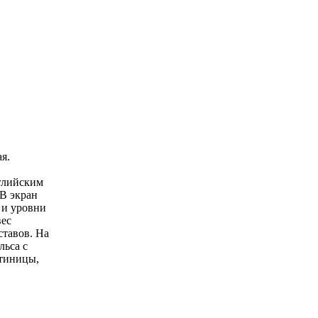
я.
нглийским
В экран
 и уровни
вес
ставов. На
льса с
стиницы,