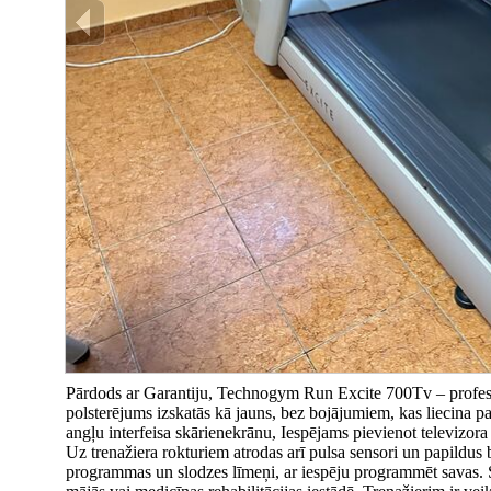
Pārdods ar Garantiju, Technogym Run Excite 700Tv – profesio
polsterējums izskatās kā jauns, bez bojājumiem, kas liecina pa
angļu interfeisa skārienekrānu, Iespējams pievienot televizora 
Uz trenažiera rokturiem atrodas arī pulsa sensori un papil
programmas un slodzes līmeņi, ar iespēju programmēt savas. Skre