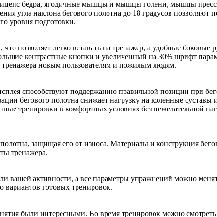
и бицепс бедра, ягодичные мышцы и мышцы голени, мышцы пресс
ения угла наклона бегового полотна до 18 градусов позволяют п
го уровня подготовки.
, что позволяет легко вставать на тренажер, а удобные боковые 
Большие контрастные кнопки и увеличенный на 30% шрифт пара
м тренажера новым пользователям и пожилым людям.
исплея способствуют поддержанию правильной позиции при бег
зации бегового полотна снижает нагрузку на коленные суставы 
енные тренировки в комфортных условиях без нежелательной наг
полотна, защищая его от износа. Материалы и конструкция бего
ты тренажера.
али вашей активности, а все параметры упражнений можно меня
о вариантов готовых тренировок.
 занятия были интересными. Во время тренировок можно смотрет