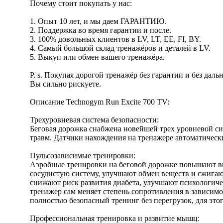
Почему стоит покупать у нас:
1. Опыт 10 лет, и мы даем ГАРАНТИЮ.
2. Поддержка во время гарантии и после.
3. 100% довольных клиентов в LV, LT, EE, FI, BY.
4. Самый большой склад тренажёров и деталей в LV.
5. Выкуп или обмен вашего тренажёра.
P. s. Покупая дорогой тренажёр без гарантии и без да
Вы сильно рискуете.
Описание Technogym Run Excite 700 TV:
Трехуровневая система безопасности:
Беговая дорожка снабжена новейшей трех уровневой си
травм. Датчики нахождения на тренажере автоматически
Пульсозависимые тренировки:
Аэробные тренировки на беговой дорожке повышают вы
сосудистую систему, улучшают обмен веществ и сжигаю
снижают риск развития диабета, улучшают психологичес
тренажер сам меняет степень сопротивления в зависим
полностью безопасный тренинг без перегрузок, для э
Профессиональная тренировка и развитие мышц: