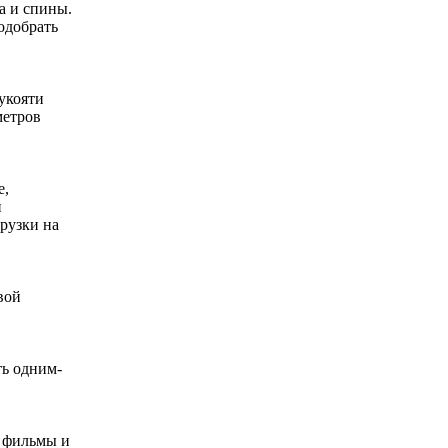
а и спины.
одобрать
рукояти
метров
е,
и
рузки на
вой
ть одним-
ь фильмы и