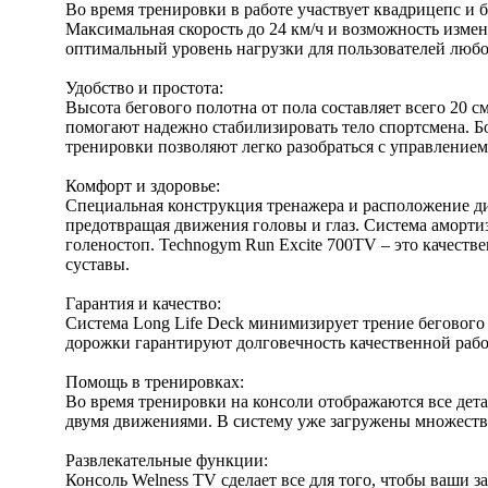
Во время тренировки в работе участвует квадрицепс 
Максимальная скорость до 24 км/ч и возможность измен
оптимальный уровень нагрузки для пользователей любо
Удобство и простота:
Высота бегового полотна от пола составляет всего 20 см
помогают надежно стабилизировать тело спортсмена. 
тренировки позволяют легко разобраться с управление
Комфорт и здоровье:
Специальная конструкция тренажера и расположение д
предотвращая движения головы и глаз. Система аморти
голеностоп. Technogym Run Excite 700TV – это качеств
суставы.
Гарантия и качество:
Система Long Life Deck минимизирует трение бегового 
дорожки гарантируют долговечность качественной рабо
Помощь в тренировках:
Во время тренировки на консоли отображаются все дет
двумя движениями. В систему уже загружены множеств
Развлекательные функции:
Консоль Welness TV сделает все для того, чтобы ваши