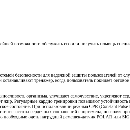
льнейшей возможности обслужить его или получить помощь специа
стемой безопасности для надежной защиты пользователей от сл
 останавливают тренажер, когда пользователь покидает беговое
носливость организма, улучшают самочувствие, укрепляют сер
т жир. Регулярные кардио тренировки повышают устойчивость к
кое состояние. При использовании режима CPR (Constant Pulse 
ости от частоты сердечных сокращений спортсмена, позволяя пр
того необходимо одеть нагрудный ремешек-датчик POLAR или SI