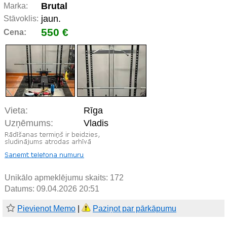
Brutal
Marka:
jaun.
Stāvoklis:
550 €
Cena:
Vieta:
Rīga
Uzņēmums:
Vladis
Unikālo apmeklējumu skaits:
172
Datums: 09.04.2026 20:51
Pievienot Memo
|
Paziņot par pārkāpumu