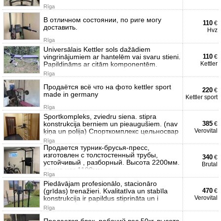
Rīga
В отличном состоянии, по риге могу
110
€
доставить.
Hvz
Rīga
Universālais Kettler sols dažādiem
vingrinājumiem ar hantelēm vai svaru stieni.
110
€
Papildināms ar citām komponentēm.
Kettler
Rīga
Продаётся всё что на фото kettler sport
220
€
made in germany
Kettler sport
Rīga
Sportkompleks, zviedru siena. stipra
konstrukcija berniem un pieaugušiem. (nav
385
€
ķiņa un polija) Спорткомплекс цельносвар
Verovital
Rīga
Продается турник-брусья-пресс,
изготовлен с толстостенный трубы,
340
€
устойчивый , разборный. Высота 2200мм.
Brutal
длина ног 1100мм
Rīga
Piedāvājam profesionālo, stacionāro
(grīdas) trenažieri. Kvalitatīva un stabīla
470
€
konstrukcija ir papildus stiprināta un i
Verovital
Rīga
Продается блок, рабочий вес 50кг, высота