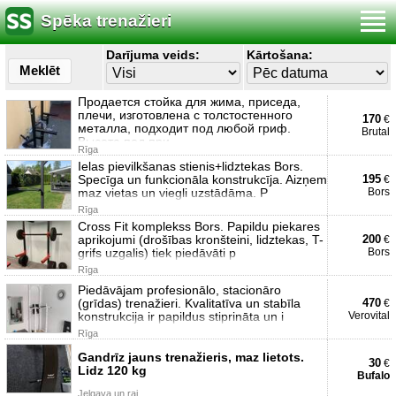
Spēka trenažieri
Darījuma veids:
Kārtošana:
Meklēt
Продается стойка для жима, приседа,
плечи, изготовлена с толстостенного
170
€
металла, подходит под любой гриф.
Brutal
Высота под при
Rīga
Ielas pievilkšanas stienis+lidztekas Bors.
Specīga un funkcionāla konstrukcīja. Aizņem
195
€
maz vietas un viegli uzstādāma. P
Bors
Rīga
Cross Fit komplekss Bors. Papildu piekares
aprikojumi (drošības kronšteini, lidztekas, T-
200
€
grifs uzgalis) tiek piedāvāti p
Bors
Rīga
Piedāvājam profesionālo, stacionāro
(grīdas) trenažieri. Kvalitatīva un stabīla
470
€
konstrukcija ir papildus stiprināta un i
Verovital
Rīga
Gandrīz jauns trenažieris, maz lietots.
30
€
Lidz 120 kg
Bufalo
Jelgava un raj.