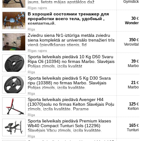
jauns, lietots mājas apstākļos daž
Gymstick
Rīgas rajons
В хорошей состоянии тренажер для
проработки всего тела, удобный ,
30
€
компактный.
Wonder
Rīga
Zviedru siena Nr1-iztūrīga metāla zviedru
siena komplektā ar universālo trenažieri trīs
350
€
vienā (pievilkšanas stienis, līd
Verovital
Rīgas rajons
Sporta lielveikals piedāvā 10 Kg D50 Svaru
Ripa Oli (10394) no firmas Marbo. Slavējais
39
€
Polijas zīmols, izcila kvalitāt
Marbo
Rīga
Sporta lielveikals piedāvā 5 Kg D30 Svara
ripu (10388) no firmas Marbo. Slavējais
21
€
Polijas zīmols, izcila kvalitāte.
Marbo
Rīga
Sporta lielveikals piedāvā Avenger Hl4
(13070)solu no firmas Kelton Slavējais Poļu
125
€
zīmols, izcila kvalitāte. Parame
Kelton
Rīga
Sporta lielveikals piedāvā Premium klases
Wb40 Compact Tunturi Sols (12296)
165
€
Slavējais Vācu zīmols, izcila kvalitāte.
Tunturi
Rīga