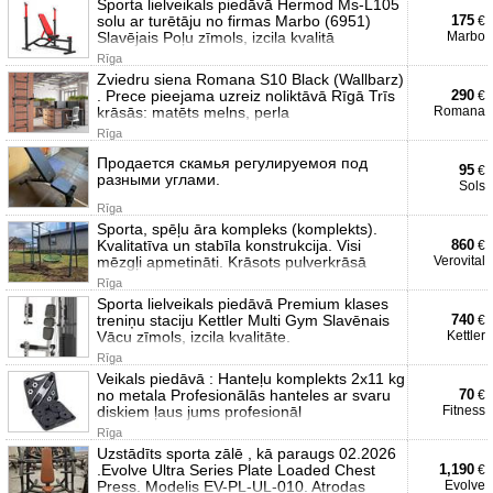
Sporta lielveikals piedāvā Hermod Ms-L105
solu ar turētāju no firmas Marbo (6951)
175
€
Slavējais Poļu zīmols, izcila kvalitā
Marbo
Rīga
Zviedru siena Romana S10 Black (Wallbarz)
. Prece pieejama uzreiz noliktāvā Rīgā Trīs
290
€
krāsās: matēts melns, perla
Romana
Rīga
Продается скамья регулируемоя под
95
€
разными углами.
Sols
Rīga
Sporta, spēļu āra kompleks (komplekts).
Kvalitatīva un stabīla konstrukcija. Visi
860
€
mēzgļi apmetināti. Krāsots pulverkrāsā
Verovital
Rīga
Sporta lielveikals piedāvā Premium klases
treniņu staciju Kettler Multi Gym Slavēnais
740
€
Vācu zīmols, izcila kvalitāte.
Kettler
Rīga
Veikals piedāvā : Hanteļu komplekts 2x11 kg
no metala Profesionālās hanteles ar svaru
70
€
diskiem ļaus jums profesionāl
Fitness
Rīga
Uzstādīts sporta zālē , kā paraugs 02.2026
.Evolve Ultra Series Plate Loaded Chest
1,190
€
Press. Modelis EV-PL-UL-010. Atrodas
Evolve