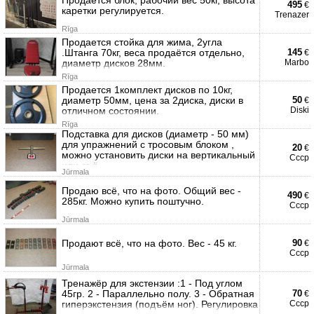
495
€
каретки регулируется.
Trenazer
Rīga
Продается стойка для жима, 2угла
.Штанга 70кг, веса продаётся отдельно,
145
€
диаметр дисков 28мм.
Marbo
Rīga
Продается 1комплект дисков по 10кг,
диаметр 50мм, цена за 2диска, диски в
50
€
отличном состоянии.
Diski
Rīga
Подставка для дисков (диаметр - 50 мм)
для упражнений с тросовым блоком ,
20
€
можно установить диски на вертикальный
Ссср
или съё
Jūrmala
Продаю всё, что на фото. Общий вес -
490
€
285кг. Можно купить поштучно.
Ссср
Jūrmala
Продают всё, что на фото. Вес - 45 кг.
90
€
Ссср
Jūrmala
Тренажёр для экстензии :1 - Под углом
45гр. 2 - Параллельно полу. 3 - Обратная
70
€
гиперэкстензия (подъём ног). Регулировка
Ссср