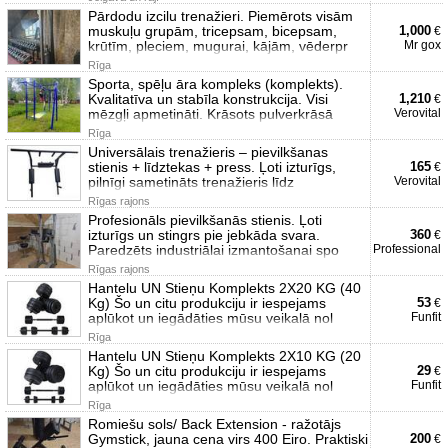
Pārdodu izcilu trenažieri. Piemērots visām
muskuļu grupām, tricepsam, bicepsam,
1,000
€
krūtīm, pleciem, mugurai, kājām, vēderpr
Mr gox
Rīga
Sporta, spēļu āra kompleks (komplekts).
Kvalitatīva un stabīla konstrukcija. Visi
1,210
€
mēzgļi apmetināti. Krāsots pulverkrāsā
Verovital
Rīga
Universālais trenažieris – pievilkšanas
stienis + līdztekas + press. Ļoti izturīgs,
165
€
pilnīgi sametināts trenažieris līdz
Verovital
Rīgas rajons
Profesionāls pievilkšanās stienis. Ļoti
izturīgs un stingrs pie jebkāda svara.
360
€
Paredzēts industriālai izmantošanai spo
Professional
Rīgas rajons
Hantelu UN Stieņu Komplekts 2X20 KG (40
Kg) Šo un citu produkciju ir iespejams
53
€
aplūkot un iegādāties mūsu veikalā nol
Funfit
Rīga
Hantelu UN Stieņu Komplekts 2X10 KG (20
Kg) Šo un citu produkciju ir iespejams
29
€
aplūkot un iegādāties mūsu veikalā nol
Funfit
Rīga
Romiešu sols/ Back Extension - ražotājs
Gymstick, jauna cena virs 400 Eiro. Praktiski
200
€