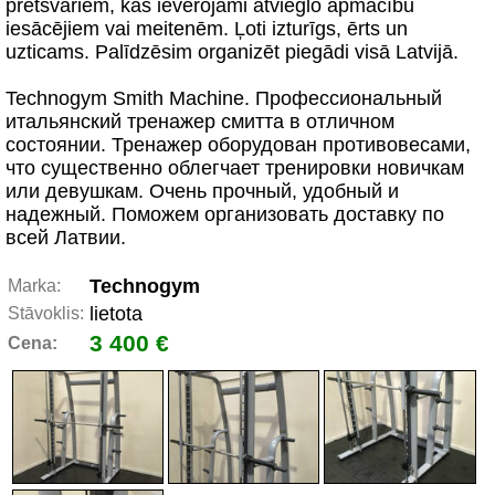
pretsvariem, kas ievērojami atvieglo apmācību
iesācējiem vai meitenēm. Ļoti izturīgs, ērts un
uzticams. Palīdzēsim organizēt piegādi visā Latvijā.
Technogym Smith Machine. Профессиональный
итальянский тренажер смитта в отличном
состоянии. Тренажер оборудован противовесами,
что существенно облегчает тренировки новичкам
или девушкам. Очень прочный, удобный и
надежный. Поможем организовать доставку по
всей Латвии.
Technogym
Marka:
lietota
Stāvoklis:
3 400 €
Cena: