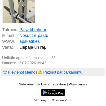
Tālrunis:
Parādīt tālruni
E-mail:
Nosūtīt e-pastu
WWW:
apskatīties
Vieta:
Liepāja un raj.
Unikālo apmeklējumu skaits:
88
Datums: 13.07.2026 09:43
Pievienot Memo
|
Paziņot par pārkāpumu
Noteikumi
|
Saikne ar redaktoru
|
Www versija
Sludinājumi © ss sia 2000