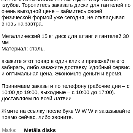
клубов. Торопитесь заказать диски для гантелей по
очень выгодной цене – займитесь своей
физической формой уже сегодня, не откладывая
вновь на завтра.
Металлический 15 кг диск для штанг и гантелей 30
мм.
Материал: сталь.
акажите этот товар в один клик и приезжайте его
забирать, либо закажите доставку. Удобный сервис
и оптимальная цена. Экономьте деньги и время.
Принимаем заказы и по телефону (рабочие дни – с
10:00 до 19:00, выходные – с 10:00 до 17:00).
Доставляем по всей Латвии.
Жмите на ссылку после букв W W W и заказывайте
прямо сейчас, либо звоните.
Metāla disks
Marka: