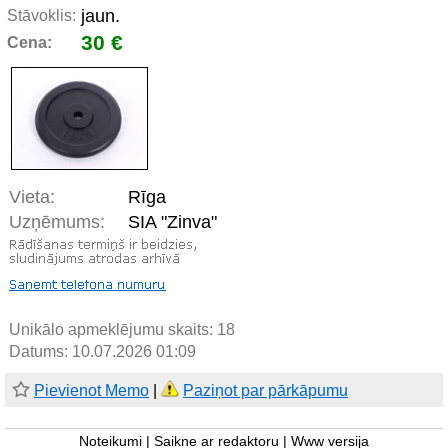
jaun.
Stāvoklis:
30 €
Cena:
Vieta:
Rīga
Uzņēmums:
SIA "Zinva"
Unikālo apmeklējumu skaits:
18
Datums: 10.07.2026 01:09
Pievienot Memo
|
Paziņot par pārkāpumu
Noteikumi
|
Saikne ar redaktoru
|
Www versija