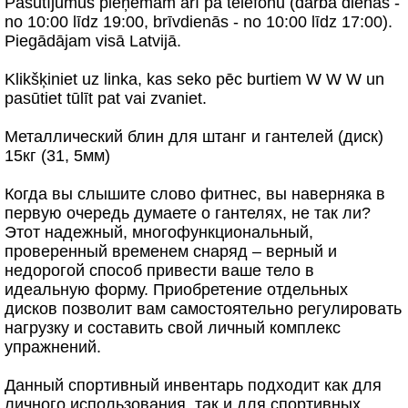
Pasūtījumus pieņemam arī pa telefonu (darba dienās -
no 10:00 līdz 19:00, brīvdienās - no 10:00 līdz 17:00).
Piegādājam visā Latvijā.
Klikšķiniet uz linka, kas seko pēc burtiem W W W un
pasūtiet tūlīt pat vai zvaniet.
Металлический блин для штанг и гантелей (диск)
15кг (31, 5мм)
Когда вы слышите слово фитнес, вы наверняка в
первую очередь думаете о гантелях, не так ли?
Этот надежный, многофункциональный,
проверенный временем снаряд – верный и
недорогой способ привести ваше тело в
идеальную форму. Приобретение отдельных
дисков позволит вам самостоятельно регулировать
нагрузку и составить свой личный комплекс
упражнений.
Данный спортивный инвентарь подходит как для
личного использования, так и для спортивных