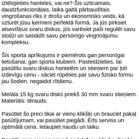
iztēlojieties hanteles, vai ne? Šis uzticamais,
daudzfunkcionālais, laika gaitā pārbaudītais
vingrošanas rīks ir drošs un ekonomisks veids, kā
uzturēt jūsu ķermeni perfektā formā. Ja jūs pirksiet
atsevišķus svaru diskus, jūs varēsiet paši regulēt savu
slodzi un sastādīt savu personīgo vingrinājumu
kompleksu.
Šis sporta aprīkojums ir piemērots gan personīgai
lietošanai, gan sporta klubiem. Pasteidzieties, lai
pasūtītu svaru diskus hantelēm un stieņiem par ļoti
izdevīgu cenu - sāciet rūpēties par savu fizisko formu
jau šodien, negaidot rītdienu.
Metāla 15 kg svaru disks priekš 30 mm svaru stieņiem.
Materiāls: tērauds.
Pasūtiet šo preci tikai ar vienu klikšķi un brauciet pakaļ
pasūtījumam, vai pasūtiet piegādi. Ērts serviss un
optimālā cena. Ietaupiet naudu un laiku.