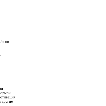
audu un
.
ми
формой.
мотивация
ь другие