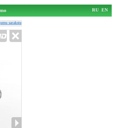
mo
RU
EN
ājumu sarakstu