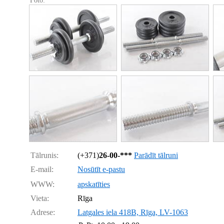
Foto:
Tālrunis:
(+371)
26-00-***
Parādīt tālruni
E-mail:
Nosūtīt e-pastu
WWW:
apskatīties
Vieta:
Rīga
Adrese:
Latgales iela 418B, Rīga, LV-1063