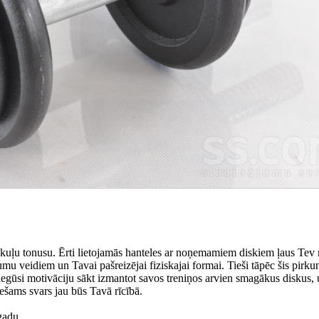
skuļu tonusu. Ērti lietojamās hanteles ar noņemamiem diskiem ļaus Tev 
mu veidiem un Tavai pašreizējai fiziskajai formai. Tieši tāpēc šis pirk
iegūsi motivāciju sākt izmantot savos treniņos arvien smagākus diskus,
šams svars jau būs Tavā rīcībā.
gadu.