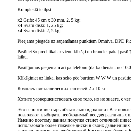
Komplektā ietilpst
x2 Grifs: 45 cm x 30 mm, 2, 5 kg;
x4 Svaru diski: 1, 25 kg;
x4 Svaru diski: 2, 5 kg;
Pieejama piegāde uz saņemšanas punktiem Omniva, DPD Picku
Pasūtiet šo preci tikai ar vienu klikšķi un brauciet pakaļ pasū
laiku.
Pasūtījumus pieņemam arī pa telefonu (darba dienās - no 10:00
Klikšķiniet uz linka, kas seko pēc burtiem W W W un pasūtiet t
Комплект металлических гантелей 2 х 10 кг
Хотите усовершенствовать свое тело, но не знаете, с чег
Этот спортинвентарь обязательно вдохновит Вас повы
позволяют выбирать необходимый вес для различных в
Именно поэтому данная покупка станет отличной инве
использовать более тяжелые диски в своих дальнейших 
гантели, потому что необходимый Вам вес уже будет в