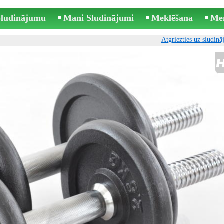
 Sludinājumu
Mani Sludinājumi
Meklēšana
Me
Atgriezties uz sludin