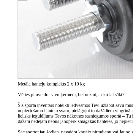
Metāla hanteļu komplekts 2 x 10 kg
Vēlies pilnveidot savu ķermeni, bet nezini, ar ko lai sākt?
Šis sporta inventārs noteikti iedvesmos Tevi uzlabot savu mu
nepieciešamo hanteļu svaru, pielāgojot to dažādiem vingrināju
lielisks ieguldījums Tavos nākotnes sasniegumos sportā – Tu 
dažām nedēļām nebūs jānopērk smagākas hanteles, jo nepiecie
Sāc sportot jau šodien, negaidot kārtējo pirmdienu vai Jauno 