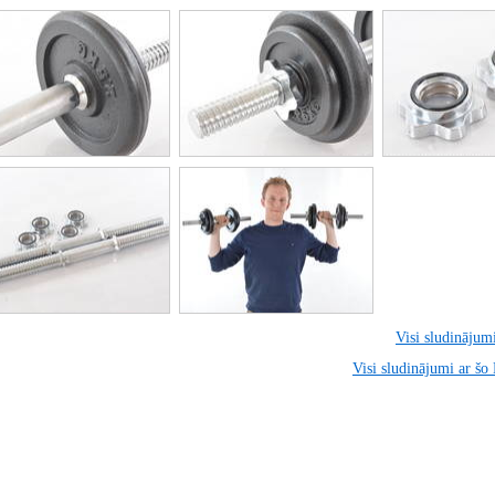
Visi sludinājumi
Visi sludinājumi ar šo