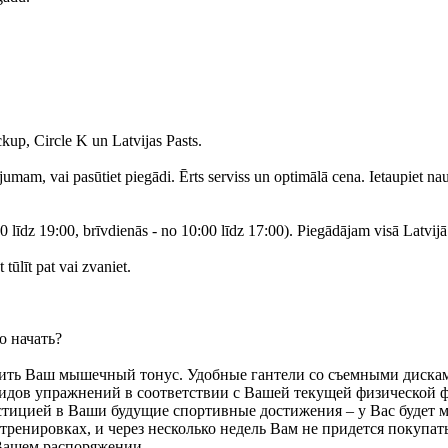
p, Circle K un Latvijas Pasts.
tījumam, vai pasūtiet piegādi. Ērts serviss un optimālā cena. Ietaupiet n
 līdz 19:00, brīvdienās - no 10:00 līdz 17:00). Piegādājam visā Latvijā
ūlīt pat vai zvaniet.
о начать?
сить Ваш мышечный тонус. Удобные гантели со съемными диска
идов упражнений в соответствии с Вашей текущей физической 
стицией в Ваши будущие спортивные достижения – у Вас будет 
тренировках, и через несколько недель Вам не придется покупат
 Вашем распоряжении.