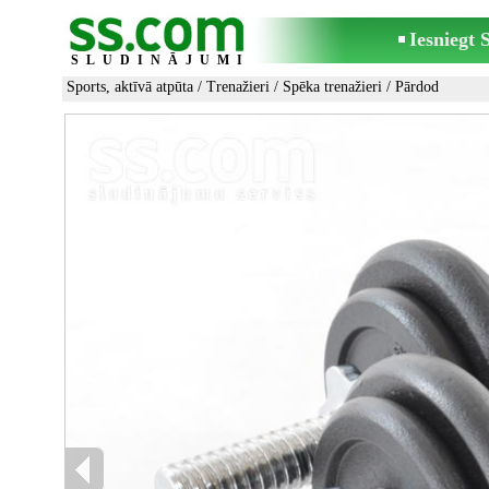
Iesniegt
SLUDINĀJUMI
Sports, aktīvā atpūta
/
Trenažieri
/
Spēka trenažieri
/ Pārdod