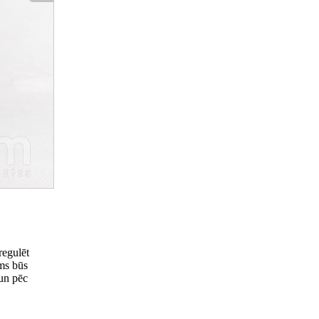
regulēt
ums būs
 un pēc