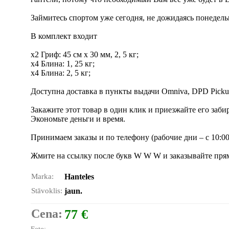
Займитесь спортом уже сегодня, не дожидаясь понедель
В комплект входит
x2 Гриф: 45 см x 30 мм, 2, 5 кг;
х4 Блина: 1, 25 кг;
х4 Блина: 2, 5 кг;
Доступна доставка в пункты выдачи Omniva, DPD Pickup, 
Закажите этот товар в один клик и приезжайте его заби
Экономьте деньги и время.
Принимаем заказы и по телефону (рабочие дни – с 10:00 
Жмите на ссылку после букв W W W и заказывайте прям
Marka:
Hanteles
Stāvoklis:
jaun.
Cena:
77 €