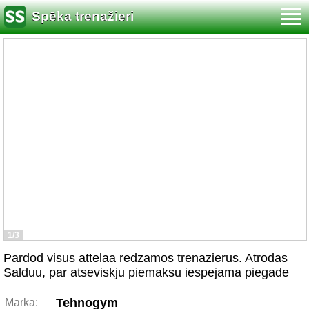
Spēka trenažieri
1/3
Pardod visus attelaa redzamos trenazierus. Atrodas
Salduu, par atseviskju piemaksu iespejama piegade
Tehnogym
Marka: