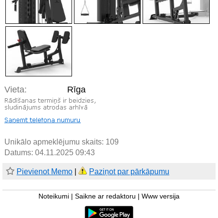
Vieta:
Rīga
Unikālo apmeklējumu skaits:
109
Datums: 04.11.2025 09:43
Pievienot Memo
|
Paziņot par pārkāpumu
Noteikumi
|
Saikne ar redaktoru
|
Www versija