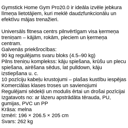
Gymstick Home Gym Pro20.0 ir ideāla izvēle jebkura
līmeņa lietotājiem, kuri meklē daudzfunkcionālu un
efektīvu mājas trenažieri.
Universāls fitnesa centrs pilnvērtīgam visa ķermeņa
treniņam – kājām, rokām, pleciem un ķermeņa
centram.
Galvenās priekšrocības:
90 kg regulējams svaru bloks (4.5–90 kg)
Pilns treniņu komplekss: kāju spiešana, krūšu un plecu
spiešana, airēšana sēdus, lat pulldown, kāju
izstiepšana u. c.
10 pozīciju kabeļu krustojumi – plašas kustību iespējas
Komerciālas klases troses un savienojumi
Regulējami sēdekļi un modulis ērtai un drošai pozīcijai
Izgatavots no: ar lāzeru apstrādāta tērauda, PU,
gumijas, PVC un PP
Krāsa: melna
Izmēri: 196 × 206.5 × 205 cm
Svars: 262 kg