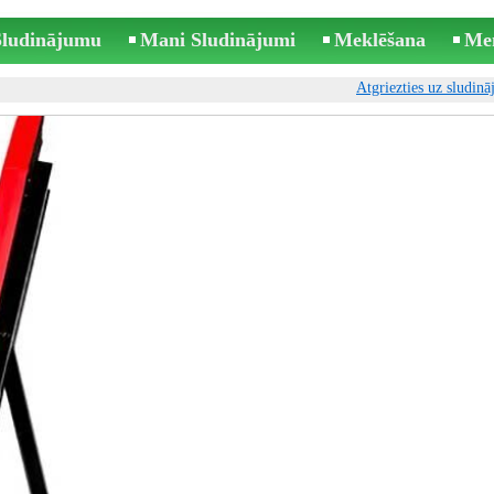
 Sludinājumu
Mani Sludinājumi
Meklēšana
Me
Atgriezties uz sludin