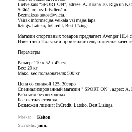
Lielveikals "SPORT ON", adrese: A. Brīana 10, Rīga un Kat
Strādājam bez brīvdienām.
Bezmaksas autostāvvieta.
Vairāk informācijas veikalā vai mājas lapā.
līzings: Lateko, InCredit, Best Līzings.
Магазин спортивных товаров предлагает Avenger HL4 с
Известный Польский производиитель, отличное качеств
Параметры:
Размер: 110 x 52 x 45 см
Вес: 20 кг
Макс. вес пользователя: 500 кг
Цена со скидкой 125, 30еврo
Специализированный магазин " SPORT ON", адрес: А. Б
Работаем без выходных.
Бесплатная стоянка.
Bозможен лизинг: InCredit, Lateko, Best Līzings.
Marka:
Kelton
Stāvoklis:
jaun.