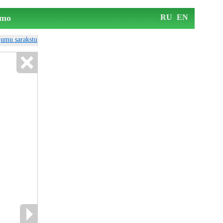
mo
RU
EN
ājumu sarakstu