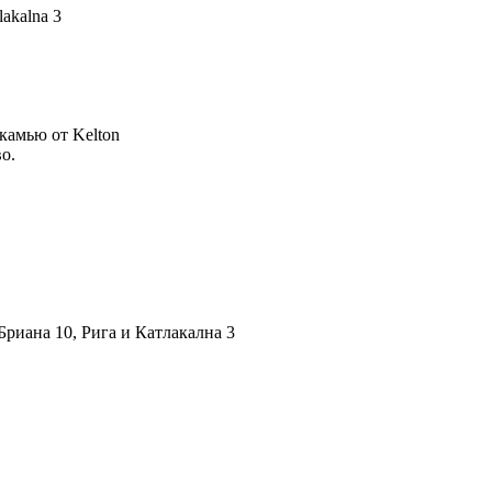
lakalna 3
камью от Kelton
о.
риана 10, Рига и Катлакална 3