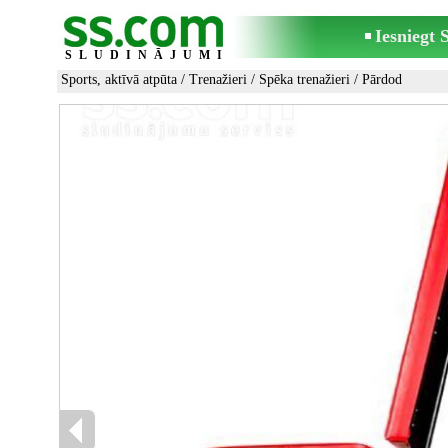
Iesniegt
SLUDINĀJUMI
Sports, aktīvā atpūta
/
Trenažieri
/
Spēka trenažieri
/ Pārdod