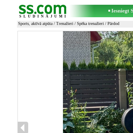
Iesniegt
SLUDINĀJUMI
Sports, aktīvā atpūta
/
Trenažieri
/
Spēka trenažieri
/ Pārdod