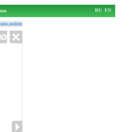
mo
RU
EN
ājumu sarakstu