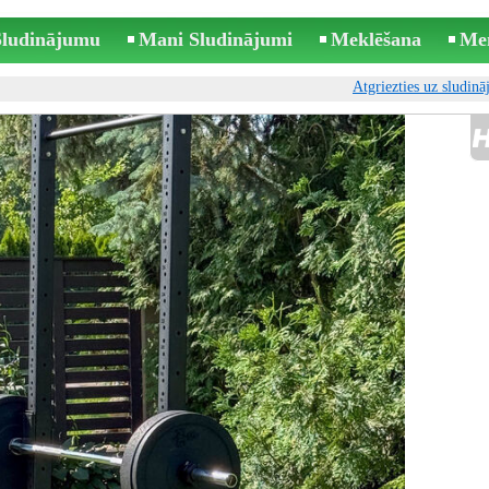
 Sludinājumu
Mani Sludinājumi
Meklēšana
Me
Atgriezties uz sludin