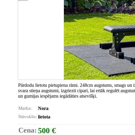
Pārdodu lietotu pietupiena rāmi. 248cm augstums, smags un iz
svara stieņa augstumi, izgriezti cipari, lai ertāk regulēt augst
un gumijas iespējams iegādāties atsevišķi.
Marka:
Nora
Stāvoklis:
lietota
Cena:
500 €