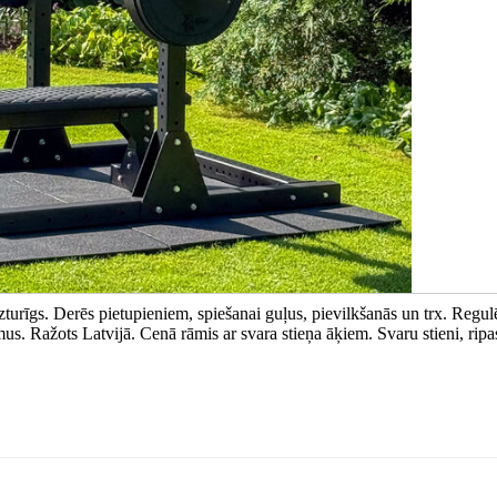
turīgs. Derēs pietupieniem, spiešanai guļus, pievilkšanās un trx. Regul
umus. Ražots Latvijā. Cenā rāmis ar svara stieņa āķiem. Svaru stieni, ripa