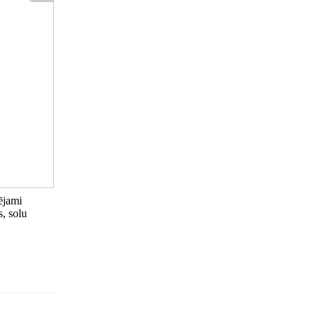
ējami
s, solu