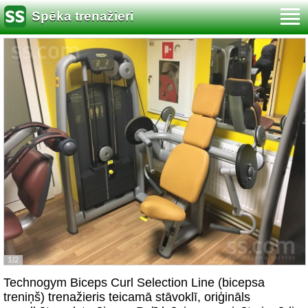
Spēka trenažieri
1/2
Technogym Biceps Curl Selection Line (bicepsa
treniņš) trenažieris teicamā stāvoklī, oriģināls