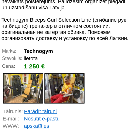
nevalkāts polsterējums. Palīdzēsim organizēt piegādi
un uzstādīšanu visā Latvijā.
Technogym Biceps Curl Selection Line (сгибание рук
на бицепс) тренажер в отличном состоянии,
оригинальная не затертая обивка. Поможем
организовать доставку и установку по всей Латвии.
Technogym
Marka:
lietota
Stāvoklis:
1 250 €
Cena:
Tālrunis:
Parādīt tālruni
E-mail:
Nosūtīt e-pastu
WWW:
apskatīties