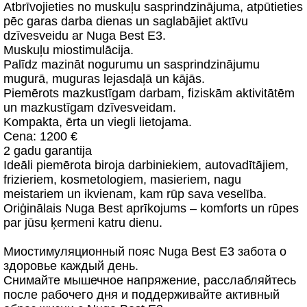
Atbrīvojieties no muskuļu sasprindzinājuma, atpūtieties
pēc garas darba dienas un saglabājiet aktīvu
dzīvesveidu ar Nuga Best E3.
Muskuļu miostimulācija.
Palīdz mazināt nogurumu un sasprindzinājumu
mugurā, muguras lejasdaļā un kājās.
Piemērots mazkustīgam darbam, fiziskām aktivitātēm
un mazkustīgam dzīvesveidam.
Kompakta, ērta un viegli lietojama.
Cena: 1200 €
2 gadu garantija
Ideāli piemērota biroja darbiniekiem, autovadītājiem,
frizieriem, kosmetologiem, masieriem, nagu
meistariem un ikvienam, kam rūp sava veselība.
Oriģinālais Nuga Best aprīkojums – komforts un rūpes
par jūsu ķermeni katru dienu.
Миостимуляционный пояс Nuga Best E3 забота о
здоровье каждый день.
Снимайте мышечное напряжение, расслабляйтесь
после рабочего дня и поддерживайте активный