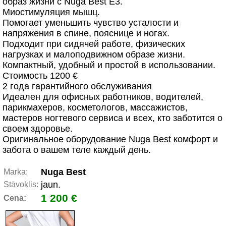
образ жизни с Nuga Best E3.
Миостимуляция мышц.
Помогает уменьшить чувство усталости и
напряжения в спине, пояснице и ногах.
Подходит при сидячей работе, физических
нагрузках и малоподвижном образе жизни.
Компактный, удобный и простой в использовании.
Стоимость 1200 €
2 года гарантийного обслуживания
Идеален для офисных работников, водителей,
парикмахеров, косметологов, массажистов,
мастеров ногтевого сервиса и всех, кто заботится о
своем здоровье.
Оригинальное оборудование Nuga Best комфорт и
забота о вашем теле каждый день.
Nuga Best
Marka:
jaun.
Stāvoklis:
1 200 €
Cena: