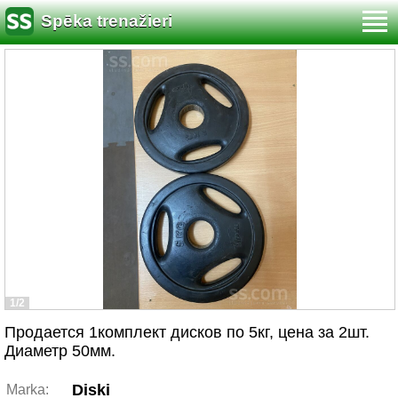
Spēka trenažieri
1/2
Продается 1комплект дисков по 5кг, цена за 2шт.
Диаметр 50мм.
Diski
Marka: