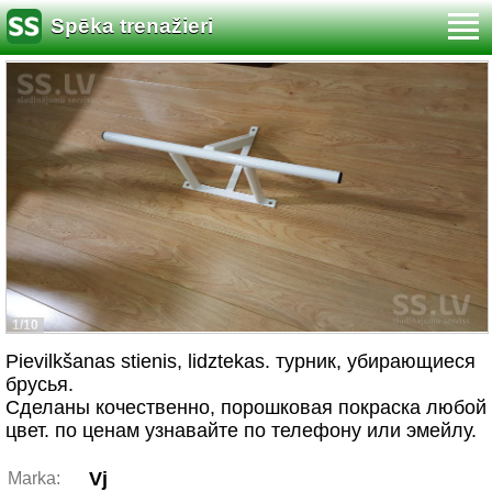
Spēka trenažieri
1/10
Pievilkšanas stienis, lidztekas. турник, убирающиеся
брусья.
Сделаны кочественно, порошковая покраска любой
цвет. по ценам узнавайте по телефону или эмейлу.
Vj
Marka: