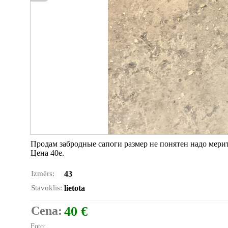
Продам забродные сапоги размер не понятен надо мерить
Цена 40е.
Izmērs:
43
Stāvoklis:
lietota
Cena:
40 €
Foto: