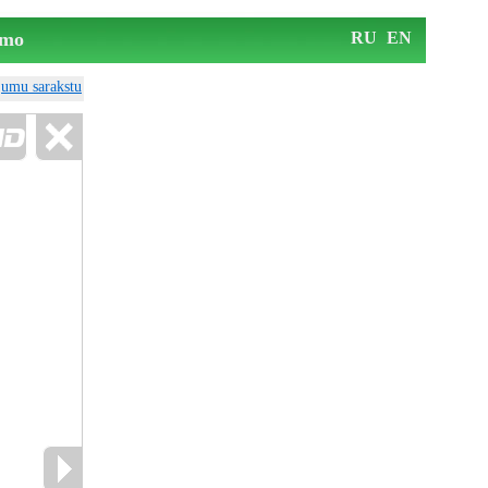
mo
RU
EN
ājumu sarakstu