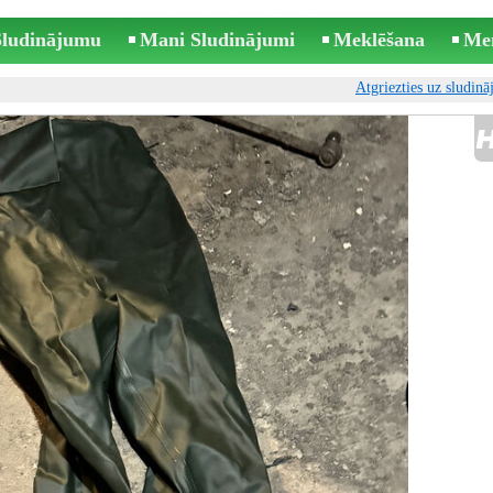
 Sludinājumu
Mani Sludinājumi
Meklēšana
Me
Atgriezties uz sludin