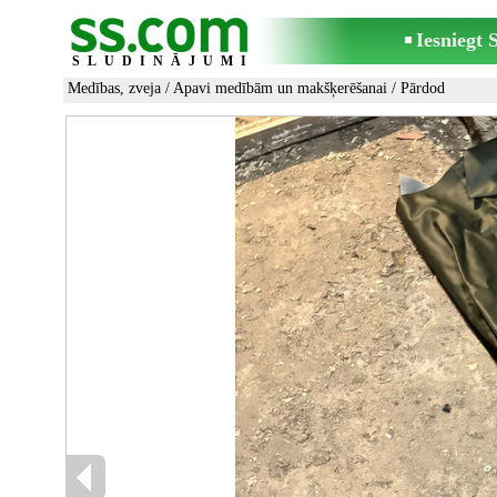
Iesniegt
SLUDINĀJUMI
Medības, zveja
/
Apavi medībām un makšķerēšanai
/ Pārdod