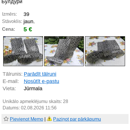
Булдури
39
Izmērs:
jaun.
Stāvoklis:
5 €
Cena:
Tālrunis:
Parādīt tālruni
E-mail:
Nosūtīt e-pastu
Vieta:
Jūrmala
Unikālo apmeklējumu skaits:
28
Datums: 02.08.2026 11:56
Pievienot Memo
|
Paziņot par pārkāpumu