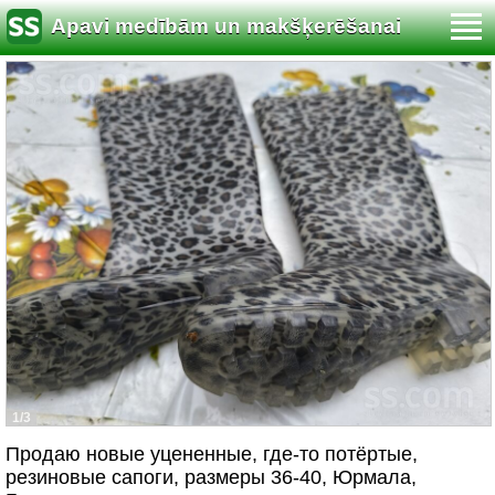
Apavi medībām un makšķerēšanai
1/3
Продаю новые уцененные, где-то потёртые,
резиновые сапоги, размеры 36-40, Юрмала,