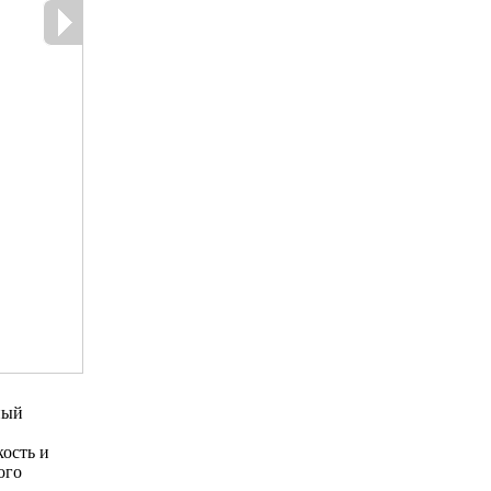
ный
ость и
ого