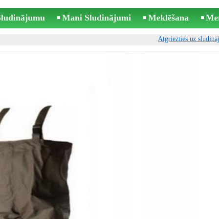
 Sludinājumu
Mani Sludinājumi
Meklēšana
Me
Atgriezties uz sludin