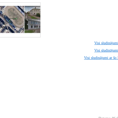
Visi sludinājumi
Visi sludinājumi
Visi sludinājumi ar šo