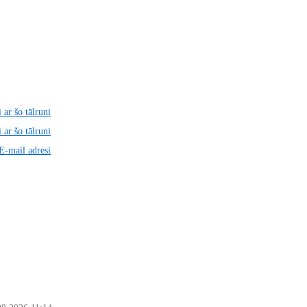
 ar šo tālruni
 ar šo tālruni
 E-mail adresi