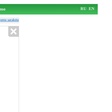
mo
RU
EN
ājumu sarakstu