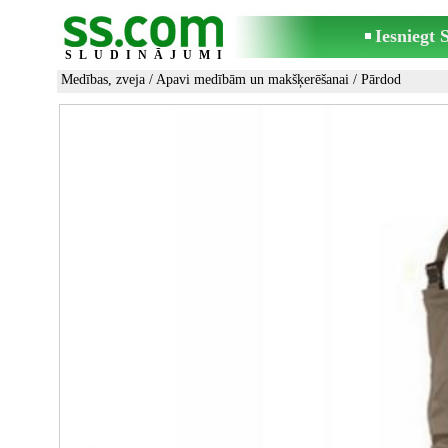
Iesniegt
SLUDINĀJUMI
Medības, zveja
/
Apavi medībām un makšķerēšanai
/ Pārdod