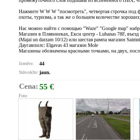
промежуточного слоя подошвы из вспененного ПВХ, ч
Нажмите W W W "посмотреть", четвертая строчка под ф
охоты, туризма, а так же о большем количестве хороши
Нас можно найти с помощью "Waze" "Google map" набр
Магазин в Плявниеках, Екси центр - Lubanas 78F, въезд
(Majai un darzam 10/12) или шестая рампа магазин Saimnie
Даугавпилс: Elgavas 43 магазин Mole
Магазины обозначены красными точками, на двух, посл
Izmērs:
44
Stāvoklis:
jaun.
Cena:
55 €
Foto: