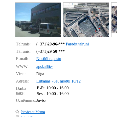
Tālrunis:
(+371)
29-96-***
Parādīt tālruni
Tālrunis:
(+371)
29-50-***
E-mail:
Nosūtīt e-pastu
WWW:
apskatīties
Vieta:
Rīga
Adrese:
Lubanas 78F, modul 10/12
P.-Pt.
10:00 - 16:00
Darba
laiks:
Sest.
10:00 - 16:00
Uzņēmums:
Juviss
Pievienot Memo