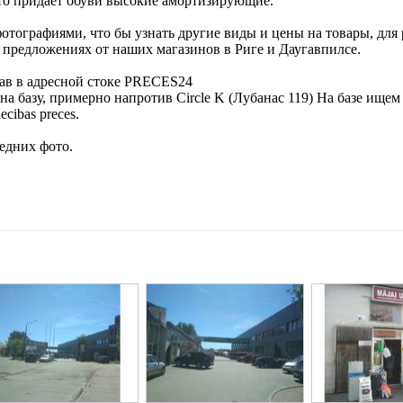
то придает обуви высокие амортизирующие.
отографиями, что бы узнать другие виды и цены на товары, для
х предложениях от наших магазинов в Риге и Даугавпилсе.
ав в адресной стоке PRECES24
 на базу, примерно напротив Circle K (Лубанас 119) На базе ищем
cibas preces.
едних фото.