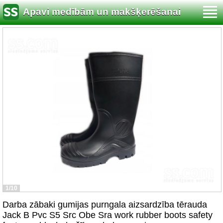
Apavi medībām un makšķerēšanai
1/10
Darba zābaki gumijas purngala aizsardzība tērauda
Jack B Pvc S5 Src Obe Sra work rubber boots safety