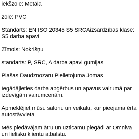
iekšzole: Metāla
zole: PVC
Standarts: EN ISO 20345 S5 SRCAizsardzības klase:
S5 darba apavi
Zīmols: Nokrišņu
standarts: P, SRC, A darba apavi gumijas
Plašas Daudznozaru Pielietojuma Jomas
Iegādājieties darba apģērbus un apavus vairumā par
izdevīgām vairumcenām.
Apmeklējiet mūsu salonu un veikalu, kur pieejama ērta
autostāvvieta.
Mēs piedāvājam ātru un uzticamu piegādi ar Omniva
un lielisku klientu atbalstu.