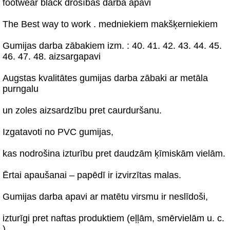
footwear black drošības darba apavi
The Best way to work . medniekiem makšķerniekiem
Gumijas darba zābakiem izm. : 40. 41. 42. 43. 44. 45.
46. 47. 48. aizsargapavi
Augstas kvalitātes gumijas darba zābaki ar metāla
purngalu
un zoles aizsardzību pret caurduršanu.
Izgatavoti no PVC gumijas,
kas nodrošina izturību pret daudzām ķīmiskām vielām.
Ērtai apaušanai – papēdī ir izvirzītas malas.
Gumijas darba apavi ar matētu virsmu ir neslīdoši,
izturīgi pret naftas produktiem (eļļām, smērvielām u. c.
).