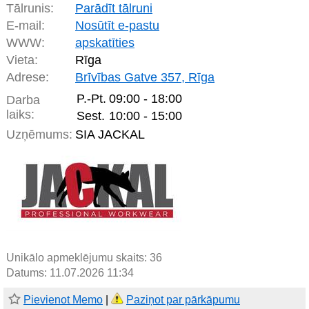
Tālrunis:
Parādīt tālruni
E-mail:
Nosūtīt e-pastu
WWW:
apskatīties
Vieta:
Rīga
Adrese:
Brīvības Gatve 357, Rīga
P.-Pt.
09:00 - 18:00
Darba
laiks:
Sest.
10:00 - 15:00
Uzņēmums:
SIA JACKAL
Unikālo apmeklējumu skaits:
36
Datums: 11.07.2026 11:34
Pievienot Memo
|
Paziņot par pārkāpumu