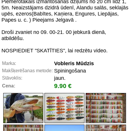
Piemērotākais izmantošanas dziļums no 20 cm lidz 1,
5m. Neaizstājams dzidrā ūdenī, Alandu salās, seklajās
upēs, ezeros(Babītes, Kaņiera, Engures, Liepājas,
Papes u. c. ) Pieejams Jelgavā .
Droši zvaniet no 09. 00-21. 00 jebkurā dienā,
atbildēšu.
NOSPIEDIET "SKATĪTIES", lai redzētu video.
Vobleris Mūdzis
Marka:
Spiningošana
Makšķerēšanas metode:
jaun.
Stāvoklis:
9.90 €
Cena: