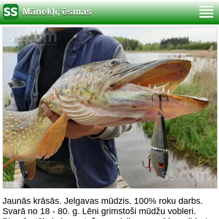
Mānekļi, ēsmas
1/10
Jaunās krāsās. Jelgavas mūdzis. 100% roku darbs.
Svarā no 18 - 80. g. Lēni grimstoši mūdžu vobleri.