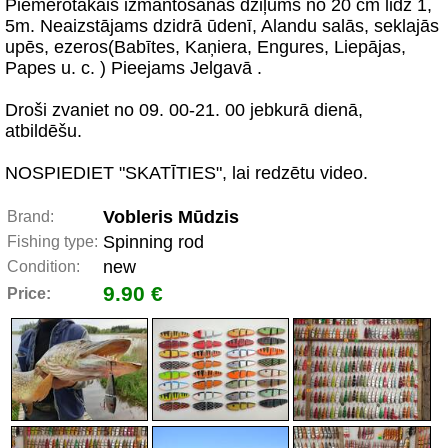
Piemērotākais izmantošanas dziļums no 20 cm lidz 1,
5m. Neaizstājams dzidrā ūdenī, Alandu salās, seklajās
upēs, ezeros(Babītes, Kaņiera, Engures, Liepājas,
Papes u. c. ) Pieejams Jelgavā .
Droši zvaniet no 09. 00-21. 00 jebkurā dienā,
atbildēšu.
NOSPIEDIET "SKATĪTIES", lai redzētu video.
Vobleris Mūdzis
Brand:
Spinning rod
Fishing type:
new
Condition:
9.90 €
Price: