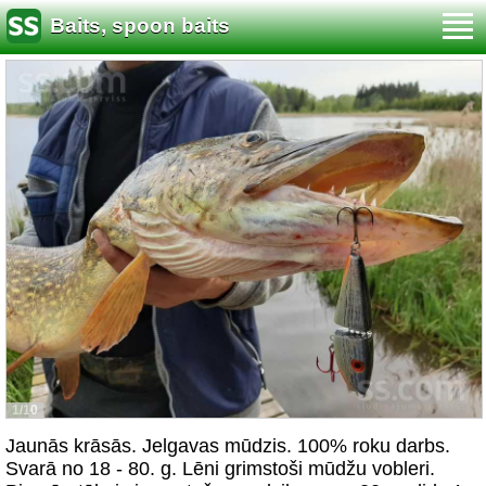
Baits, spoon baits
1/10
Jaunās krāsās. Jelgavas mūdzis. 100% roku darbs.
Svarā no 18 - 80. g. Lēni grimstoši mūdžu vobleri.