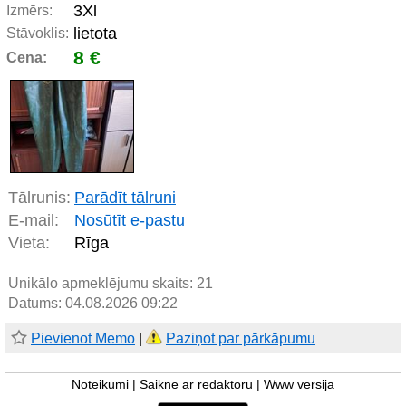
3Xl
Izmērs:
lietota
Stāvoklis:
8 €
Cena:
Tālrunis:
Parādīt tālruni
E-mail:
Nosūtīt e-pastu
Vieta:
Rīga
Unikālo apmeklējumu skaits:
21
Datums: 04.08.2026 09:22
Pievienot Memo
|
Paziņot par pārkāpumu
Noteikumi
|
Saikne ar redaktoru
|
Www versija