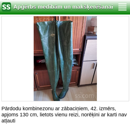
Apģērbs medībām un makšķerēšanai
Pārdodu kombinezonu ar zābaciņiem, 42. izmērs,
apjoms 130 cm, lietots vienu reizi, norēķini ar karti nav
atļauti