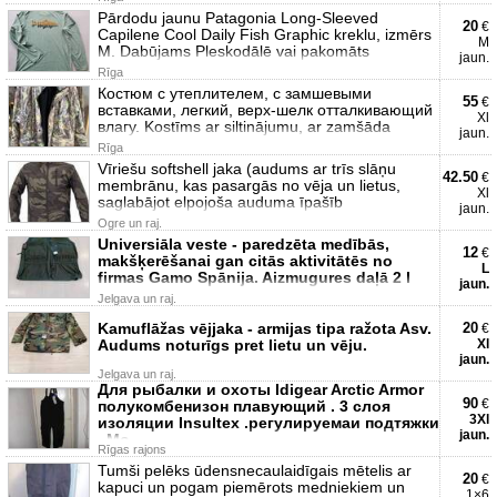
Pārdodu jaunu Patagonia Long-Sleeved
20
€
Capilene Cool Daily Fish Graphic kreklu, izmērs
M
M. Dabūjams Pleskodālē vai pakomāts
jaun.
Rīga
Костюм с утеплителем, с замшевыми
55
€
вставками, легкий, верх-шелк отталкивающий
Xl
влагу. Kostīms ar siltinājumu, ar zamšāda
jaun.
Rīga
Vīriešu softshell jaka (audums ar trīs slāņu
42.50
€
membrānu, kas pasargās no vēja un lietus,
Xl
saglabājot elpojoša auduma īpašīb
jaun.
Ogre un raj.
Universiāla veste - paredzēta medībās,
12
€
makšķerēšanai gan citās aktivitātēs no
L
firmas Gamo Spānija. Aizmugures daļā 2 l
jaun.
Jelgava un raj.
Kamuflāžas vējjaka - armijas tipa ražota Asv.
20
€
Audums noturīgs pret lietu un vēju.
Xl
jaun.
Jelgava un raj.
Для рыбалки и охоты Idigear Arctic Armor
90
€
полукомбенизон плавующий . 3 слоя
3Xl
изоляции Insultex .регулируемаи подтяжки
jaun.
. Мо
Rīgas rajons
Tumši pelēks ūdensnecaulaidīgais mētelis ar
20
€
kapuci un pogam piemērots medniekiem un
1×6