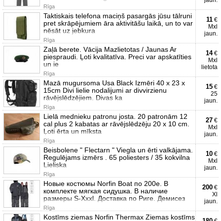
jaun.
Rīga
Taktiskais telefona maciņš pasargās jūsu tālruni
11
€
pret skrāpējumiem āra aktivitāšu laikā, un to var
Mxl
nēsāt uz jebkura
jaun.
Rīga
Zaļā berete. Vācija Mazlietotas / Jaunas Ar
14
€
piespraudi. Ļoti kvalitatīva. Preci var apskatīties
Mxl
un ie
lietota
Rīga
Mazā mugursoma Usa Black Izmēri 40 x 23 x
15
€
15cm Divi lielie nodalijumi ar divvirzienu
25
rāvējslēdzējiem. Divas ka
jaun.
Rīga
Lielā mednieku patronu josta. 20 patronām 12
27
€
cal plus 2 kabatas ar rāvējslēdzēju 20 x 10 cm.
Mxl
Ļoti ērta un mīksta
jaun.
Rīga
Beisbolene " Flectarn " Viegla un ērti valkājama.
10
€
Regulējams izmērs . 65 poliesters / 35 kokvilna
Mxl
Lieliska
jaun.
Rīga
Новые костюмы Norfin Boat по 200е. В
200
€
комплекте мягкая сидушка. В наличие
Xl
размеры S-Xxxl. Доставка по Риге. Демисез
jaun.
Rīga
Kostīms ziemas Norfin Thermax Ziemas kostīms
180