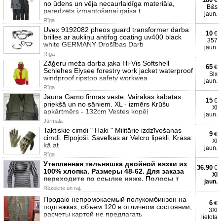
€
no ūdens un vēja necaurlaidīga materiāla,
B&s
paredzēts izmantošanai gaisa t
jaun.
Rīga
Uvex 9192082 pheos guard transformer darba
10
€
brilles ar aukliņu antifog coating uv400 black
357
white GERMANY Drošības Darb
jaun.
Rīga
Zāģeru meža darba jaka Hi-Vis Softshell
65
€
Schlehes Elysee forestry work jacket waterproof
Slx
windproof ripstop safety workwea
jaun.
Rīga
Jauna Gamo firmas veste. Vairākas kabatas
15
€
priekšā un no sāniem. XL - izmērs Krūšu
Xl
apkārtmērs - 132cm Vestes kopēj
jaun.
Jūrmala
Taktiskie cimdi " Haki " Militārie izdzīvošanas
9
€
cimdi. Elpojoši. Savelkās ar Velcro lipekli. Krāsa:
Xl
kā at
jaun.
Rīga
Утепленная тельняшка двойной вязки из
36.90
€
100% хлопка. Размеры 48-62. Для заказа
Xl
переходите по ссылке ниже. Полосы т
jaun.
Rēzekne un raj.
Продаю непромокаемый полукомбинзон на
6
€
подтяжках, объем 120 в отличном состоянии,
3Xl
расчеты картой не предлагать
lietota