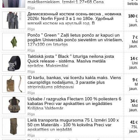
makšķerniekiem. Izmēri:1.27×68.Cena
lietota
Rīga
Демисезонный костюм осень-весна , новинка
180
€
2026г. Norfin Fjord 3 в 1 по 180е. Удобный
L
мягкий костюм на круглый год. В
jaun.
Rīga
Pončo " Green " Zaļš lietus pončo ar kapuci un
7
€
pogām Universāls pončo sievietēm un vīriešiem,
Mxl
127x100 cm Izturīgs
jaun.
Rīga
Taktiskā josta " Black " Izturīga neilona josta
14
€
Quick release - sistēma. Masīva metāla
Uni
sprādze. Maksimālai
jaun.
Rīga
ID karšu, bankas, vai licenžu kakla maks. Viens
9
€
caurspīdīgs nodalijums, 3 parastie plus
M
striprinājums pildspavai
jaun.
Rīga
Uzkabe / razgruzka Flectarn 100 % poliesters 6
34
€
kabatas Preci var apskatīties un iegādāties
Mxl
Krišjāņa Valdemār
jaun.
Rīga
Lielā transporta mugursoma 75 L Izmēri 100 x
41
€
50 cm Materiāls - 100 % kokvilna Preci var
75L
apskatīties un iegādāti
jaun.
Rīga