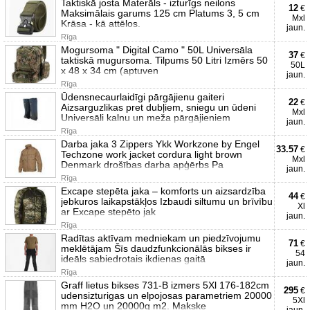
Taktiskā josta Materāls - izturīgs neilons
12
€
Maksimālais garums 125 cm Platums 3, 5 cm
Mxl
Krāsa - kā attēlos.
jaun.
Rīga
Mogursoma " Digital Camo " 50L Universāla
37
€
taktiskā mugursoma. Tilpums 50 Litri Izmērs 50
50L
x 48 x 34 cm (aptuven
jaun.
Rīga
Ūdensnecaurlaidīgi pārgājienu gaiteri
22
€
Aizsarguzlikas pret dubļiem, sniegu un ūdeni
Mxl
Universāli kalnu un meža pārgājieniem
jaun.
Rīga
Darba jaka 3 Zippers Ykk Workzone by Engel
33.57
€
Techzone work jacket cordura light brown
Mxl
Denmark drošības darba apģērbs Pa
jaun.
Rīga
Excape stepēta jaka – komforts un aizsardzība
44
€
jebkuros laikapstākļos Izbaudi siltumu un brīvību
Xl
ar Excape stepēto jak
jaun.
Rīga
Radītas aktīvam medniekam un piedzīvojumu
71
€
meklētājam Šīs daudzfunkcionālās bikses ir
54
ideāls sabiedrotais ikdienas gaitā
jaun.
Rīga
Graff lietus bikses 731-B izmers 5Xl 176-182cm
295
€
udensizturigas un elpojosas parametriem 20000
5Xl
mm H2O un 20000g m2. Makske