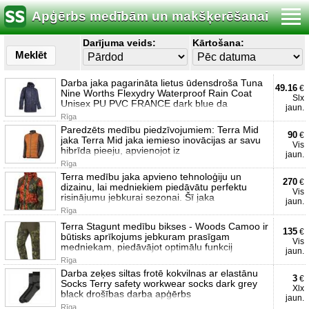
Apģērbs medībām un makšķerēšanai
Darījuma veids:
Kārtošana:
Meklēt
Darba jaka pagarināta lietus ūdensdroša Tuna
49.16
€
Nine Worths Flexydry Waterproof Rain Coat
Slx
Unisex PU PVC FRANCE dark blue da
jaun.
Rīga
Paredzēts medību piedzīvojumiem: Terra Mid
90
€
jaka Terra Mid jaka iemieso inovācijas ar savu
Vis
hibrīda pieeju, apvienojot iz
jaun.
Rīga
Terra medību jaka apvieno tehnoloģiju un
270
€
dizainu, lai medniekiem piedāvātu perfektu
Vis
risinājumu jebkurai sezonai. Šī jaka
jaun.
Rīga
Terra Stagunt medību bikses - Woods Camoo ir
135
€
būtisks aprīkojums jebkuram prasīgam
Vis
medniekam, piedāvājot optimālu funkcij
jaun.
Rīga
Darba zeķes siltas frotē kokvilnas ar elastānu
3
€
Socks Terry safety workwear socks dark grey
Xlx
black drošības darba apģērbs
jaun.
Rīga