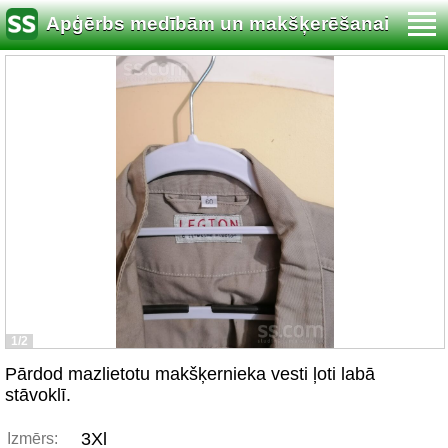
Apģērbs medībām un makšķerēšanai
1/2
Pārdod mazlietotu makšķernieka vesti ļoti labā
stāvoklī.
3Xl
Izmērs: