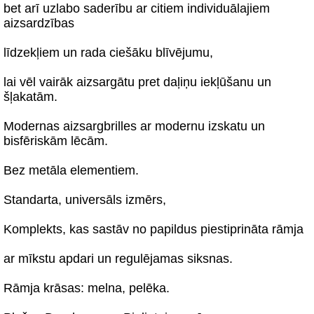
bet arī uzlabo saderību ar citiem individuālajiem
aizsardzības
līdzekļiem un rada ciešāku blīvējumu,
lai vēl vairāk aizsargātu pret daļiņu iekļūšanu un
šļakatām.
Modernas aizsargbrilles ar modernu izskatu un
bisfēriskām lēcām.
Bez metāla elementiem.
Standarta, universāls izmērs,
Komplekts, kas sastāv no papildus piestiprināta rāmja
ar mīkstu apdari un regulējamas siksnas.
Rāmja krāsas: melna, pelēka.