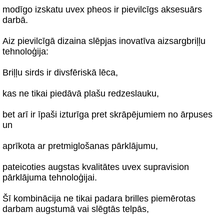
modīgo izskatu uvex pheos ir pievilcīgs aksesuārs
darbā.
Aiz pievilcīgā dizaina slēpjas inovatīva aizsargbriļļu
tehnoloģija:
Briļļu sirds ir divsfēriskā lēca,
kas ne tikai piedāvā plašu redzeslauku,
bet arī ir īpaši izturīga pret skrāpējumiem no ārpuses
un
aprīkota ar pretmiglošanas pārklājumu,
pateicoties augstas kvalitātes uvex supravision
pārklājuma tehnoloģijai.
Šī kombinācija ne tikai padara brilles piemērotas
darbam augstumā vai slēgtās telpās,