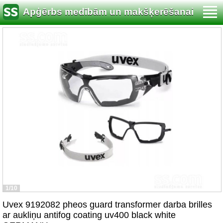
Apģērbs medībām un makšķerēšanai
1/10
Uvex 9192082 pheos guard transformer darba brilles
ar aukliņu antifog coating uv400 black white