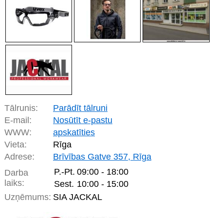
Tālrunis:
Parādīt tālruni
E-mail:
Nosūtīt e-pastu
WWW:
apskatīties
Vieta:
Rīga
Adrese:
Brīvības Gatve 357, Rīga
P.-Pt.
09:00 - 18:00
Darba
laiks:
Sest.
10:00 - 15:00
Uzņēmums:
SIA JACKAL