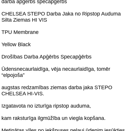
darba apģērbs specapģērbs
CHELSEA STEPO Darba Jaka no Ripstop Auduma
Silta Ziemas HI VIS
TPU Membrane
Yellow Black
Drošības Darba Apģērbs Specapģērbs
Ūdensnecaurlaidīga, vēja necaurlaidīga, tomēr
“elpojoša”
augstas redzamības ziemas darba jaka STEPO
CHELSEA HI-VIS.
Izgatavota no izturīga ripstop auduma,
kam raksturīga ilgmūžība un viegla kopšana.
Metinātas vīles no iekšpuses neļauj ūdenim iesūkties