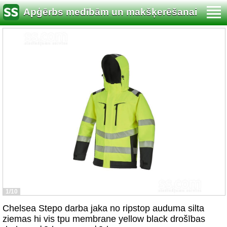
Apģērbs medībām un makšķerēšanai
1/10
Chelsea Stepo darba jaka no ripstop auduma silta
ziemas hi vis tpu membrane yellow black drošības