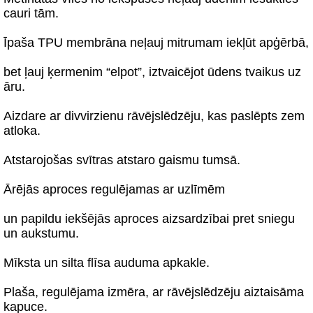
cauri tām.
Īpaša TPU membrāna neļauj mitrumam iekļūt apģērbā,
bet ļauj ķermenim “elpot”, iztvaicējot ūdens tvaikus uz
āru.
Aizdare ar divvirzienu rāvējslēdzēju, kas paslēpts zem
atloka.
Atstarojošas svītras atstaro gaismu tumsā.
Ārējās aproces regulējamas ar uzlīmēm
un papildu iekšējās aproces aizsardzībai pret sniegu
un aukstumu.
Mīksta un silta flīsa auduma apkakle.
Plaša, regulējama izmēra, ar rāvējslēdzēju aiztaisāma
kapuce.