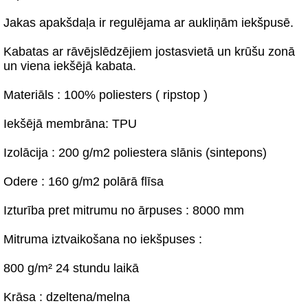
Jakas apakšdaļa ir regulējama ar aukliņām iekšpusē.
Kabatas ar rāvējslēdzējiem jostasvietā un krūšu zonā
un viena iekšējā kabata.
Materiāls : 100% poliesters ( ripstop )
Iekšējā membrāna: TPU
Izolācija : 200 g/m2 poliestera slānis (sintepons)
Odere : 160 g/m2 polārā flīsa
Izturība pret mitrumu no ārpuses : 8000 mm
Mitruma iztvaikošana no iekšpuses :
800 g/m² 24 stundu laikā
Krāsa : dzeltena/melna