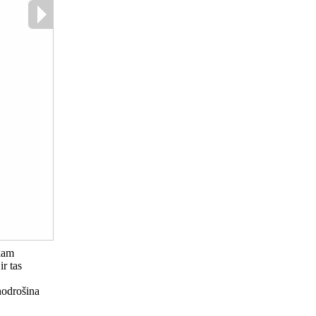
kam
r tas
 nodrošina