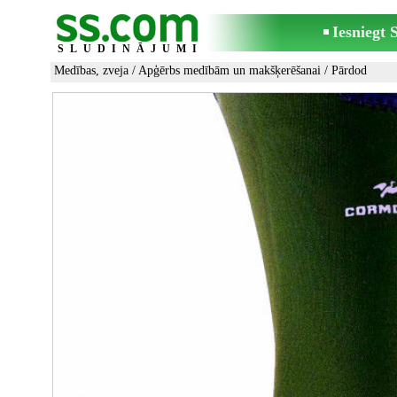
Iesniegt
SLUDINĀJUMI
Medības, zveja
/
Apģērbs medībām un makšķerēšanai
/ Pārdod