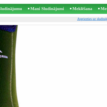
 Sludinājumu
Mani Sludinājumi
Meklēšana
Me
Atgriezties uz sludin