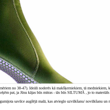
mēriem no 38-47). Ideāli noderēs kā makšķerniekiem, tā medniekiem, 
eķēm pat, ja Jūsu kājas būs mitras - tās būs SILTUMĀ , jo to materiāls i
rī gumijota savilce augšējā malā, kas atvieglo uzvilkšanu/ novilkšanu un