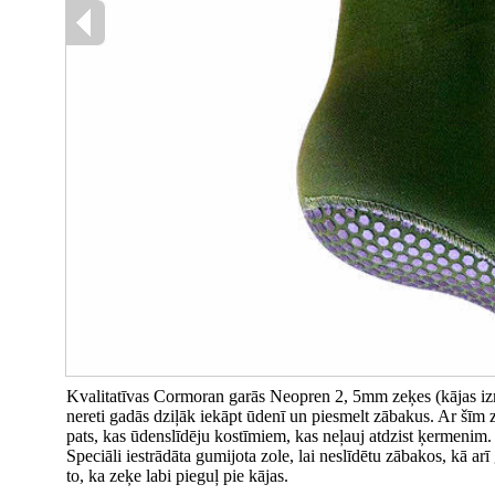
Kvalitatīvas Cormoran garās Neopren 2, 5mm zeķes (kājas iz
nereti gadās dziļāk iekāpt ūdenī un piesmelt zābakus. Ar šīm z
pats, kas ūdenslīdēju kostīmiem, kas neļauj atdzist ķermenim.
Speciāli iestrādāta gumijota zole, lai neslīdētu zābakos, kā a
to, ka zeķe labi pieguļ pie kājas.