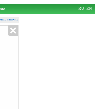
mo
RU
EN
ājumu sarakstu