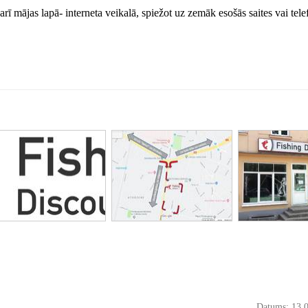
arī mājas lapā- interneta veikalā, spiežot uz zemāk esošās saites vai tele
Datums: 13.