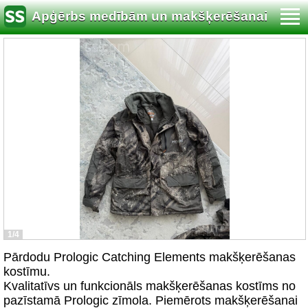
Apģērbs medībām un makšķerēšanai
1/4
Pārdodu Prologic Catching Elements makšķerēšanas
kostīmu.
Kvalitatīvs un funkcionāls makšķerēšanas kostīms no
pazīstamā Prologic zīmola. Piemērots makšķerēšanai