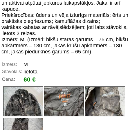
un aktīvai atpūtai jebkuros laikapstākļos. Jakai ir arī
kapuce.
Priekšrocības: ūdens un vēja izturīgs materiāls; ērts un
praktisks piegriezums; kamuflāžas dizains;
vairākas kabatas ar rāvējslēdzējiem; ļoti labs stāvoklis,
lietots 2 reizes.
Izmērs: M. (Izmēri: bikšu staras garums – 75 cm, bikšu
apkārtmērs – 130 cm, jakas krūšu apkārtmērs – 130
cm, jakas piedurknes garums – 65 cm)
M
Izmērs:
lietota
Stāvoklis:
60 €
Cena: